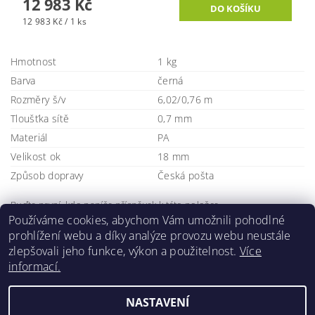
12 983 Kč
12 983 Kč / 1 ks
Hmotnost
1 kg
Barva
černá
Rozměry š/v
6,02/0,76 m
Tloušťka sítě
0,7 mm
Materiál
PA
Velikost ok
18 mm
Způsob dopravy
Česká pošta
Buďte první, kdo napíše příspěvek k této položce.
Používáme cookies, abychom Vám umožnili pohodlné
Přidat komentář
prohlížení webu a díky analýze provozu webu neustále
zlepšovali jeho funkce, výkon a použitelnost.
Více
informací.
NASTAVENÍ