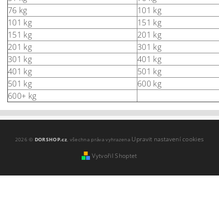
76 kg
101 kg
101 kg
151 kg
151 kg
201 kg
201 kg
301 kg
301 kg
401 kg
401 kg
501 kg
501 kg
600 kg
600+ kg
Upravit nastavení cookies
2026 ©
DORSHOP.cz
, všechna práva vyhrazena
Vytvořil Shoptet