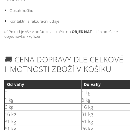
Obsah košíku
Kontaktní a fakturační údaje
✅ Pokud je vše v pořádku, klikněte na
OBJEDNAT
– tím odešlete
objednávku k vyřízení.
🚚
CENA DOPRAVY DLE CELKOVÉ
HMOTNOSTI ZBOŽÍ V KOŠÍKU
Od váhy
Do váhy
0
1 kg
1 kg
6 kg
6 kg
16 kg
16 kg
31 kg
31 kg
51 kg
51 kg
76 kg