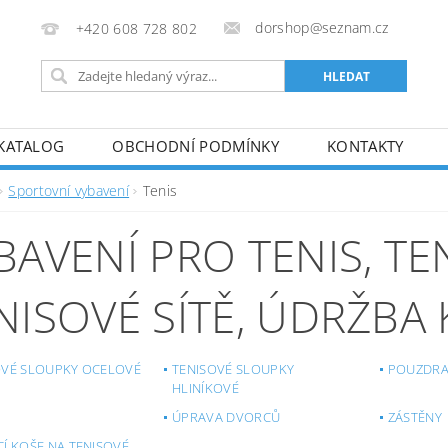
dorshop@seznam.cz
+420 608 728 802
KATALOG
OBCHODNÍ PODMÍNKY
KONTAKTY
Sportovní vybavení
Tenis
BAVENÍ PRO TENIS, T
NISOVÉ SÍTĚ, ÚDRŽBA
OVÉ SLOUPKY OCELOVÉ
TENISOVÉ SLOUPKY
POUZDRA 
HLINÍKOVÉ
ÚPRAVA DVORCŮ
ZÁSTĚNY
Í KOŠE NA TENISOVÉ