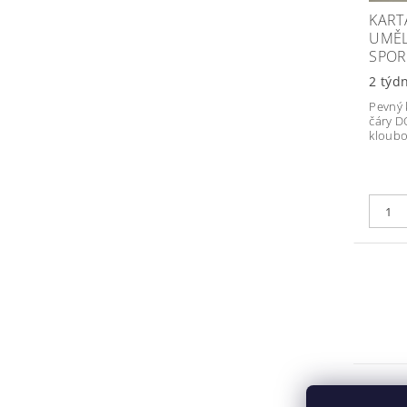
KART
UMĚL
SPOR
2 týd
Pevný 
čáry 
kloub