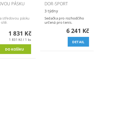
OVOU PÁSKU
DOR-SPORT
y
3 týdny
na středovou pásku
Sedačka pro rozhodčího
 sítě.
určená pro tenis.
6 241 Kč
1 831 Kč
1 831 Kč / 1 ks
DETAIL