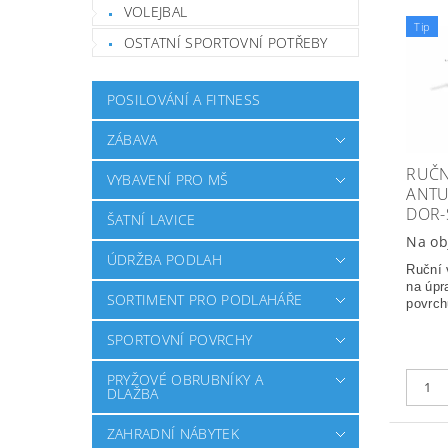
VOLEJBAL
Tip
OSTATNÍ SPORTOVNÍ POTŘEBY
POSILOVÁNÍ A FITNESS
ZÁBAVA
RUČN
VYBAVENÍ PRO MŠ
ANTU
DOR-
ŠATNÍ LAVICE
Na ob
ÚDRŽBA PODLAH
Ruční 
na úpr
SORTIMENT PRO PODLAHÁŘE
povrch
SPORTOVNÍ POVRCHY
PRYŽOVÉ OBRUBNÍKY A
DLAŽBA
ZAHRADNÍ NÁBYTEK