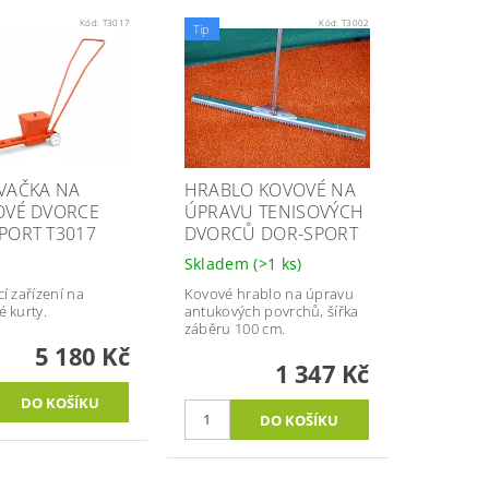
Kód:
T3017
Kód:
T3002
Tip
VAČKA NA
HRABLO KOVOVÉ NA
OVÉ DVORCE
ÚPRAVU TENISOVÝCH
PORT T3017
DVORCŮ DOR-SPORT
y
Skladem
(>1 ks)
í zařízení na
Kovové hrablo na úpravu
 kurty.
antukových povrchů, šířka
záběru 100 cm.
5 180 Kč
1 347 Kč