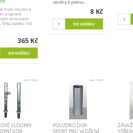
dem
zástěny k pletivu.
é hralo sloužící k
8 Kč
ní a úpravě
vých tenisových
, šířka záběru 100
365 Kč
Kód:
T2002
Kód:
T2003
SOVÉ SLOUPKY
POUZDRO DOR-
ZÁVAŽ
OVNÍ DOR-
SPORT PRO VLOŽENÍ
STŘE