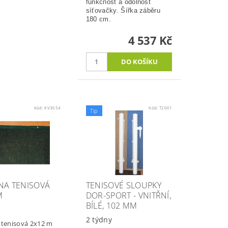
funkčnost a odolnost
síťovačky. Šířka záběru
180 cm.
4 537 Kč
Kód:
KV3654
Kód:
T2001
Tip
NA TENISOVÁ
TENISOVÉ SLOUPKY
M
DOR-SPORT - VNITŘNÍ,
BÍLÉ, 102 MM
n
2 týdny
 tenisová 2x12 m