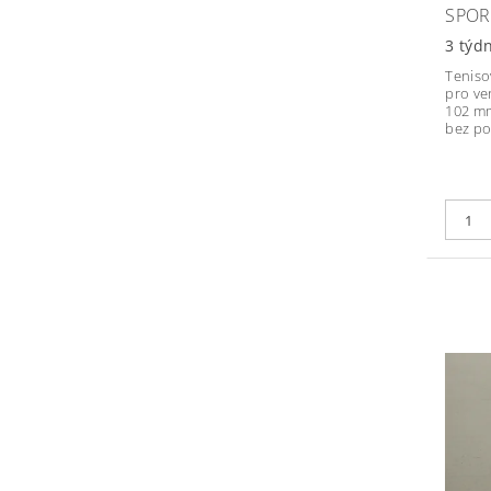
SPOR
3 týd
Teniso
pro ve
102 mm
bez po