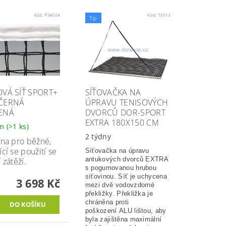
Kód:
PS4004
Kód:
T3013
Tip
OVÁ SÍŤ SPORT+
SÍŤOVAČKA NA
ČERNÁ
ÚPRAVU TENISOVÝCH
ENÁ
DVORCŮ DOR-SPORT
EXTRA 180X150 CM
em
(>1 ks)
2 týdny
ena pro běžné,
cí se použití se
Síťovačka na úpravu
antukových dvorců EXTRA
 zátěží.
s pogumovanou hrubou
síťovinou. Síť je uchycena
3 698 Kč
mezi dvě vodovzdorné
překližky. Překližka je
chráněna proti
poškození ALU lištou, aby
byla zajištěna maximální