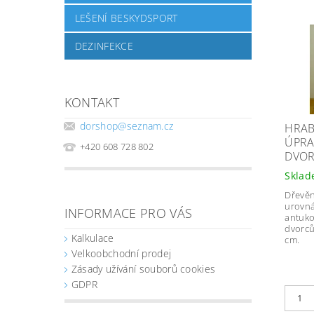
LEŠENÍ BESKYDSPORT
DEZINFEKCE
KONTAKT
dorshop
@
seznam.cz
HRAB
ÚPRA
+420 608 728 802
DVOR
Skla
Dřevěn
urovná
INFORMACE PRO VÁS
antuko
dvorců
Kalkulace
cm.
Velkoobchodní prodej
Zásady užívání souborů cookies
GDPR