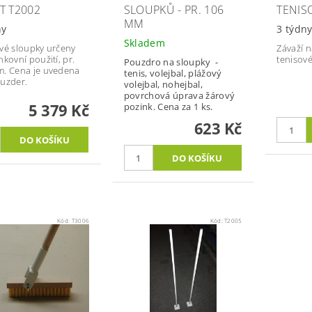
T T2002
SLOUPKŮ - PR. 106
TENIS
MM
ny
3 týdn
Skladem
vé sloupky určeny
Závaží 
nkovní použití, pr.
tenisové
Pouzdro na sloupky -
. Cena je uvedena
tenis, volejbal, plážový
uzder.
volejbal, nohejbal,
povrchová úprava žárový
5 379 Kč
pozink. Cena za 1 ks.
623 Kč
Kód:
T3006
Kód:
T2005