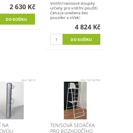
Vnitřní tenisové sloupky
2 630 Kč
určeny pro vnitřní použití.
Cena je uvedena bez
pouzder a víček!
4 824 Kč
Kód:
T4013
Kód:
T2018/POZ
Í NA
TENISOVÁ SEDAČKA
DOVOU
PRO ROZHODČÍHO