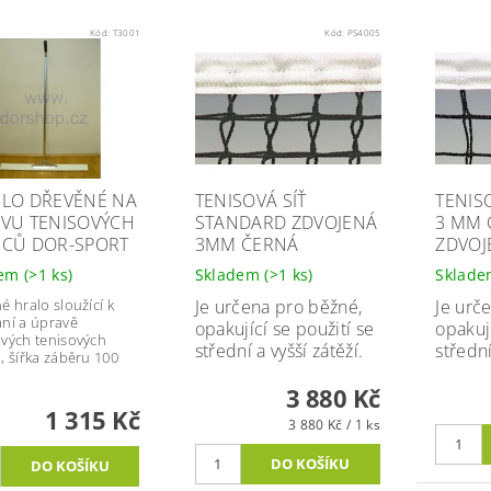
Kód:
T3001
Kód:
PS4005
LO DŘEVĚNÉ NA
TENISOVÁ SÍŤ
TENIS
VU TENISOVÝCH
STANDARD ZDVOJENÁ
3 MM 
CŮ DOR-SPORT
3MM ČERNÁ
ZDVOJ
dem
(>1 ks)
Skladem
(>1 ks)
Sklad
é hralo sloužící k
Je určena pro běžné,
Je urč
ní a úpravě
opakující se použití se
opakují
vých tenisových
střední a vyšší zátěží.
střední
, šířka záběru 100
3 880 Kč
1 315 Kč
3 880 Kč / 1 ks