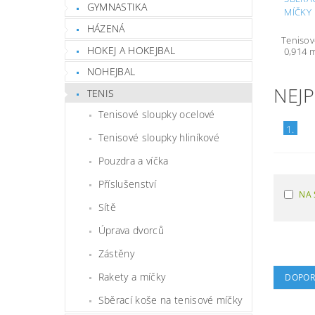
GYMNASTIKA
MÍČKY
HÁZENÁ
Tenisové
HOKEJ A HOKEJBAL
0,914 m
NOHEJBAL
NEJ
TENIS
Tenisové sloupky ocelové
1.
Tenisové sloupky hliníkové
Pouzdra a víčka
Příslušenství
NA 
Sítě
Úprava dvorců
Zástěny
Rakety a míčky
DOPOR
Sběrací koše na tenisové míčky