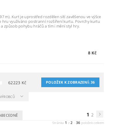
,97 m). Kurt je uprostřed rozdělen sítí zavěšenou ve výšce
ro hru využíváno postranní rozšíření kurtu. Povrchy kurtu
 a způsob pohybu hráčů a tím i mění styl hry.
8 Kč
62223
Kč
POLOŽEK K ZOBRAZENÍ:
36
A VÝROBCŮ
1
2
ABECEDNĚ
1
2
36
Stránka
z
-
položek celkem