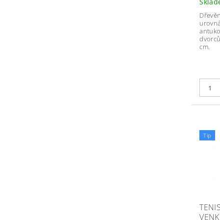
Skla
Dřevěn
urovná
antuko
dvorců
cm.
Tip
TENI
VENK