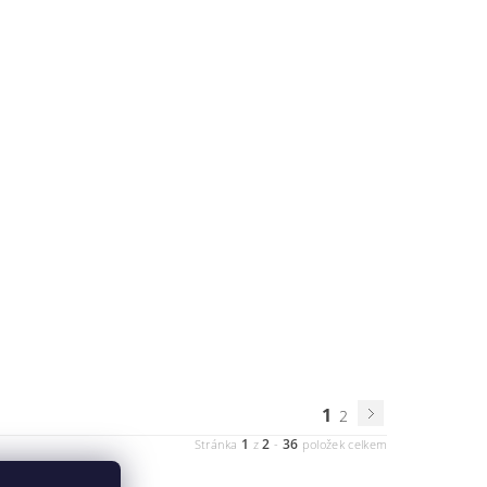
1
2
1
2
36
Stránka
z
-
položek celkem