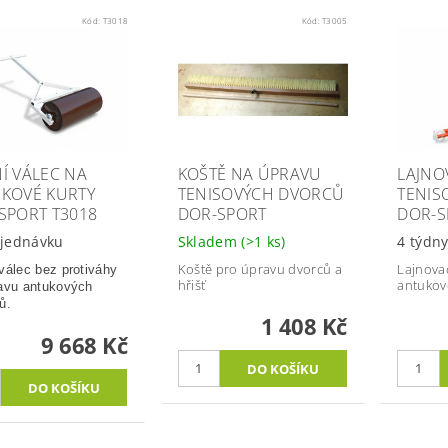
Kód:
T3018
Kód:
T3005
Í VÁLEC NA
KOŠTĚ NA ÚPRAVU
LAJNO
KOVÉ KURTY
TENISOVÝCH DVORCŮ
TENIS
SPORT T3018
DOR-SPORT
DOR-S
jednávku
Skladem
(>1 ks)
4 týdn
Koště pro úpravu dvorců a
Lajnovac
válec bez protiváhy
hřišť
antukové
avu antukových
ů.
1 408 Kč
9 668 Kč