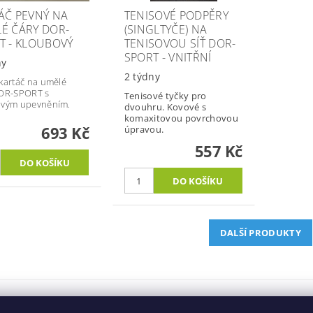
ÁČ PEVNÝ NA
TENISOVÉ PODPĚRY
É ČÁRY DOR-
(SINGLTYČE) NA
T - KLOUBOVÝ
TENISOVOU SÍŤ DOR-
SPORT - VNITŘNÍ
ny
2 týdny
kartáč na umělé
DOR-SPORT s
Tenisové tyčky pro
ovým upevněním.
dvouhru. Kovové s
komaxitovou povrchovou
693 Kč
úpravou.
557 Kč
DALŠÍ PRODUKTY