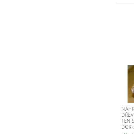
NÁHR
DŘEV
TENI
DOR-