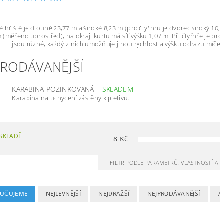
 hřiště je dlouhé 23,77 m a široké 8,23 m (pro čtyřhru je dvorec široký 10
 (měřeno uprostřed), na okraji kurtu má síť výšku 1,07 m. Při čtyřhře je p
jsou různé, každý z nich umožňuje jinou rychlost a výšku odrazu míče
PRODÁVANĚJŠÍ
KARABINA POZINKOVANÁ
–
SKLADEM
Karabina na uchycení zástěny k pletivu.
SKLADĚ
8
Kč
FILTR PODLE PARAMETRŮ, VLASTNOSTÍ 
UČUJEME
NEJLEVNĚJŠÍ
NEJDRAŽŠÍ
NEJPRODÁVANĚJŠÍ