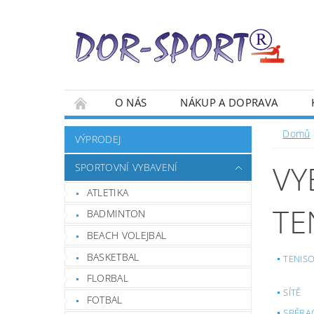
O NÁS
NÁKUP A DOPRAVA
Domů
VÝPRODEJ
VY
SPORTOVNÍ VYBAVENÍ
ATLETIKA
TE
BADMINTON
BEACH VOLEJBAL
BASKETBAL
TENIS
FLORBAL
SÍTĚ
FOTBAL
SBĚRAC