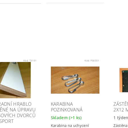
Kód:
T3101
Kód:
PS6001
ADNÍ HRABLO
KARABINA
ZÁSTĚ
ĚNÉ NA ÚPRAVU
POZINKOVANÁ
2X12 
SOVÝCH DVORCŮ
Skladem
(>1 ks)
1 týde
SPORT
Karabina na uchycení
Zástěna