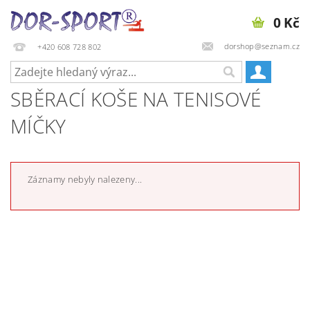
0 Kč
dorshop@seznam.cz
+420 608 728 802
SBĚRACÍ KOŠE NA TENISOVÉ
MÍČKY
Záznamy nebyly nalezeny...