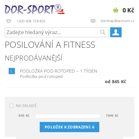
0 Kč
dorshop@seznam.cz
+420 608 728 802
POSILOVÁNÍ A FITNESS
NEJPRODÁVANĚJŠÍ
PODLOŽKA POD ROTOPED
–
1 TÝDEN
1.
Podložka pod rotoped
od 845 Kč
NA SKLADĚ
845
Kč
7846
Kč
POLOŽEK K ZOBRAZENÍ:
6