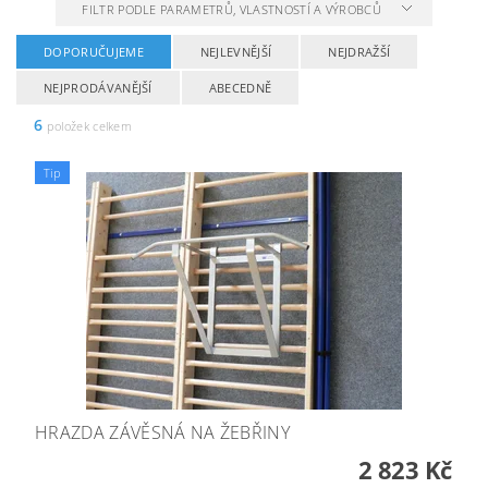
FILTR PODLE PARAMETRŮ, VLASTNOSTÍ A VÝROBCŮ
DOPORUČUJEME
NEJLEVNĚJŠÍ
NEJDRAŽŠÍ
NEJPRODÁVANĚJŠÍ
ABECEDNĚ
6
položek celkem
Tip
HRAZDA ZÁVĚSNÁ NA ŽEBŘINY
2 823 Kč