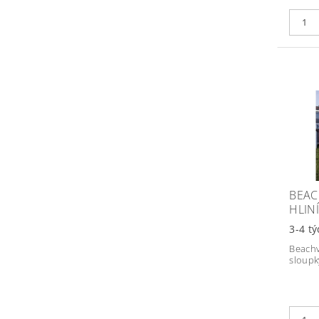
BEAC
HLIN
3-4 t
Beachv
sloupk