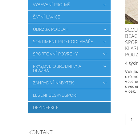
VYBAVENÍ PRO MŠ
ŠATNÍ LAVICE
ÚDRŽBA PODLAH
SLOU
BEAC
SORTIMENT PRO PODLAHÁŘE
SPOR
KLAS
SPORTOVNÍ POVRCHY
POU
4 týd
PRYŽOVÉ OBRUBNÍKY A
DLAŽBA
Volejb
určené
včetně
ZAHRADNÍ NÁBYTEK
uvede
víček.
LEŠENÍ BESKYDSPORT
DEZINFEKCE
KONTAKT