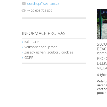
dorshop
@
seznam.cz
+420 608 728 802
INFORMACE PRO VÁS
Kalkulace
SLOU
Velkoobchodní prodej
BEAC
Zásady užívání souborů cookies
SPOR
GDPR
PRO
DÉLK
VÍČK
4 týd
Volejb
určené
včetně
pouzde