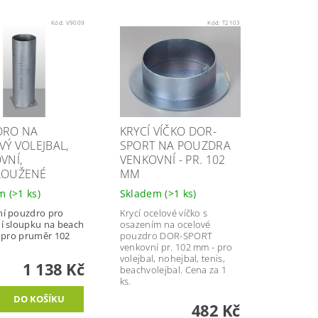
Kód:
V9009
Kód:
T2103
DRO NA
KRYCÍ VÍČKO DOR-
VÝ VOLEJBAL,
SPORT NA POUZDRA
VNÍ,
VENKOVNÍ - PR. 102
LOUŽENÉ
MM
em
(>1 ks)
Skladem
(>1 ks)
í pouzdro pro
Krycí ocelové víčko s
í sloupku na beach
osazením na ocelové
l pro pruměr 102
pouzdro DOR-SPORT
venkovní pr. 102 mm - pro
volejbal, nohejbal, tenis,
1 138 Kč
beachvolejbal. Cena za 1
ks.
482 Kč