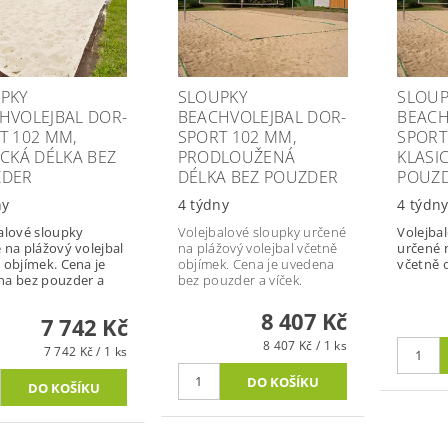
PKY
SLOUPKY
SLOUP
HVOLEJBAL DOR-
BEACHVOLEJBAL DOR-
BEACH
T 102 MM,
SPORT 102 MM,
SPORT
ICKÁ DÉLKA BEZ
PRODLOUŽENÁ
KLASI
ZDER
DÉLKA BEZ POUZDER
POUZD
ny
4 týdny
4 týdn
alové sloupky
Volejbalové sloupky určené
Volejba
 na plážový volejbal
na plážový volejbal včetně
určené 
 objímek. Cena je
objímek. Cena je uvedena
včetně 
na bez pouzder a
bez pouzder a víček.
8 407 Kč
7 742 Kč
8 407 Kč / 1 ks
7 742 Kč / 1 ks