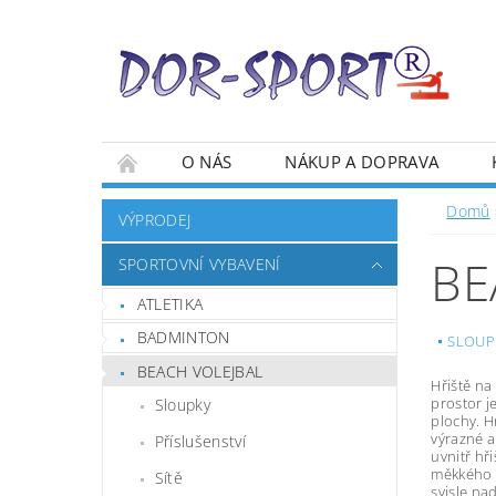
O NÁS
NÁKUP A DOPRAVA
Domů
VÝPRODEJ
BE
SPORTOVNÍ VYBAVENÍ
ATLETIKA
BADMINTON
SLOUP
BEACH VOLEJBAL
Hřiště na
prostor j
Sloupky
plochy. H
výrazné a
Příslušenství
uvnitř hř
měkkého a
Sítě
svisle na