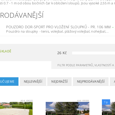
ti 0.7 - 1 m od obou bočních čar k obložení sloupů. Jsou vysoké 2,55 m a 
PRODÁVANĚJŠÍ
POUZDRO DOR-SPORT PRO VLOŽENÍ SLOUPKŮ - PR. 106 MM
–
Pouzdro na sloupky - tenis, volejbal, plážový volejbal, nohejbal,...
SKLADĚ
26
Kč
FILTR PODLE PARAMETRŮ, VLASTNOSTÍ 
UČUJEME
NEJLEVNĚJŠÍ
NEJDRAŽŠÍ
NEJPRODÁVANĚJŠÍ
Kód:
V9005
Kód:
V9006
Tip