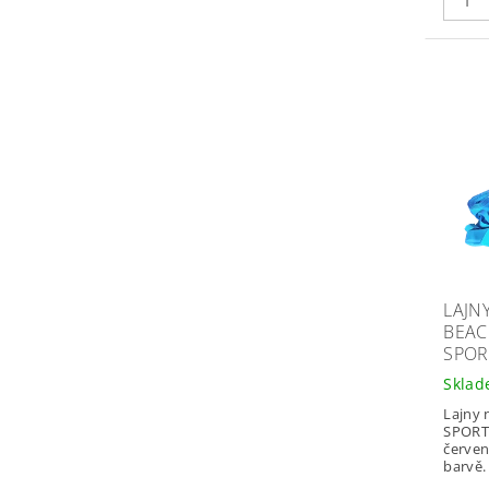
LAJN
BEAC
SPOR
Skla
Lajny 
SPORT 
červen
barvě.