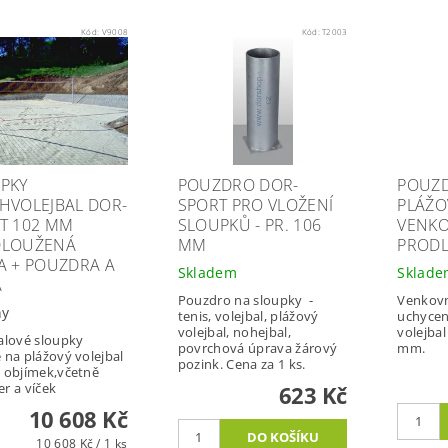
Kód:
V9008
Kód:
T2003
PKY
POUZDRO DOR-
POUZ
HVOLEJBAL DOR-
SPORT PRO VLOŽENÍ
PLÁŽO
T 102 MM
SLOUPKŮ - PR. 106
VENKO
DLOUŽENÁ
MM
PROD
A + POUZDRA A
Skladem
Sklad
A
Pouzdro na sloupky -
Venkovn
ny
tenis, volejbal, plážový
uchycen
volejbal, nohejbal,
volejba
alové sloupky
povrchová úprava žárový
mm.
 na plážový volejbal
pozink. Cena za 1 ks.
 objímek,včetně
r a víček
623 Kč
10 608 Kč
10 608 Kč / 1 ks