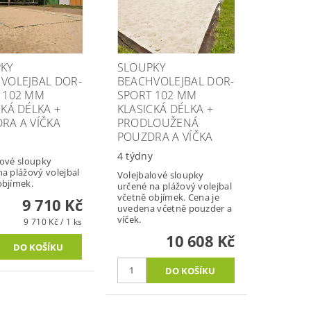
KY
SLOUPKY
VOLEJBAL DOR-
BEACHVOLEJBAL DOR-
 102 MM
SPORT 102 MM
CKÁ DÉLKA +
KLASICKÁ DÉLKA +
RA A VÍČKA
PRODLOUŽENÁ
POUZDRA A VÍČKA
y
4 týdny
lové sloupky
na plážový volejbal
Volejbalové sloupky
objímek.
určené na plážový volejbal
včetně objímek. Cena je
9 710 Kč
uvedena včetně pouzder a
víček.
9 710 Kč / 1 ks
10 608 Kč