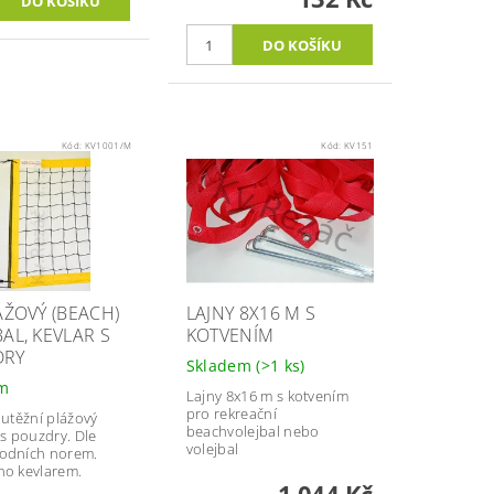
Kód:
KV1001/M
Kód:
KV151
ÁŽOVÝ (BEACH)
LAJNY 8X16 M S
AL, KEVLAR S
KOTVENÍM
DRY
Skladem
(>1 ks)
em
Lajny 8x16 m s kotvením
pro rekreační
outěžní plážový
beachvolejbal nebo
 s pouzdry. Dle
volejbal
odních norem.
no kevlarem.