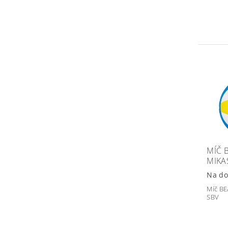
MÍČ 
MIKA
Na do
Míč BE
SBV