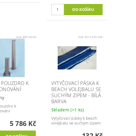
Kód:
BH5182HA
Kód:
KV15-095-038
 POUZDRO K
VYTYČOVACÍ PÁSKA K
ONOVÁNÍ
BEACH VOLEJBALU SE
SUCHÝM ZIPEM - BÍLÁ
ny
BARVA
ouzdro k
Skladem
(>1 ks)
ování
Vytyčovací pásky k beach
5 786 Kč
volejbalu se suchým zipem
132 Kč