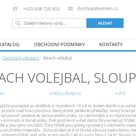
dorshop@seznam.cz
+420 608 728 802
KATALOG
OBCHODNÍ PODMÍNKY
KONTAKTY
Sportovní vybavení
Beach volejbal
ACH VOLEJBAL, SLOUP
KY
PŘÍSLUŠENSTVÍ
SÍTĚ
 plážový volejbal je obdélník o rozměrech 16 x 8 m, kolem kterého je voln
e prostor nad hrací plochou, který je bez jakékoliv překážky. Volný hrací
rací povrch sestává ze zarovnaného písku, co nejrovnější a co nejrovnoměr
 v kontrastu k barvě písku. Dvě postranní a dvě zadní čáry vymezují hřiště
iště a jsou jeho součástí. Čáry hřiště jsou pásky vyrobeny z odolného mate
 pružného materiálu. Zóna podání je 8 m široká zóna za zadní čarou, kter
d středem hřiště, jejíž výše je pro muže 2,43 m a pro ženy 2,24 m. Sloupy, 