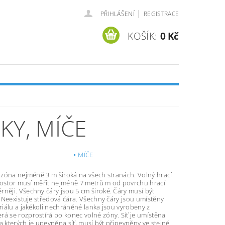
|
PŘIHLÁŠENÍ
REGISTRACE
KOŠÍK:
0 Kč
KY, MÍČE
MÍČE
á zóna nejméně 3 m široká na všech stranách. Volný hrací
 prostor musí měřit nejméně 7 metrů m od povrchu hrací
něji. Všechny čáry jsou 5 cm široké. Čáry musí být
. Neexistuje středová čára. Všechny čáry jsou umístěny
riálu a jakékoli nechráněné lanka jsou vyrobeny z
á se rozprostírá po konec volné zóny. Síť je umístěna
na kterých je upevněna síť, musí být připevněny ve stejné