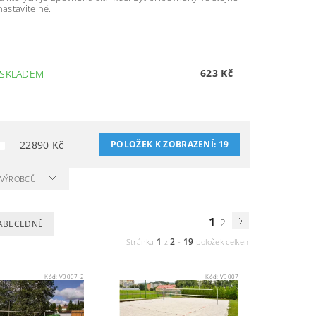
nastavitelné.
623 Kč
SKLADEM
22890
Kč
POLOŽEK K ZOBRAZENÍ:
19
A VÝROBCŮ
1
2
ABECEDNĚ
1
2
19
Stránka
z
-
položek celkem
Kód:
V9007-2
Kód:
V9007