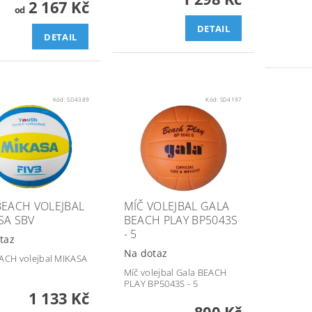
2 167 Kč
od
DETAIL
DETAIL
Kód:
SD4389
Kód:
SD4197
BEACH VOLEJBAL
MÍČ VOLEJBAL GALA
SA SBV
BEACH PLAY BP5043S
- 5
taz
Na dotaz
ACH volejbal MIKASA
Míč volejbal Gala BEACH
PLAY BP5043S - 5
1 133 Kč