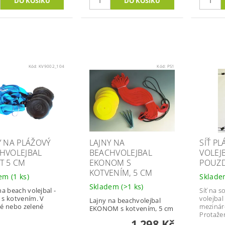
Kód:
KV9002_104
Kód:
PS1
Y NA PLÁŽOVÝ
LAJNY NA
SÍŤ PL
HVOLEJBAL
BEACHVOLEJBAL
VOLEJB
T 5 CM
EKONOM S
POUZ
KOTVENÍM, 5 CM
dem
(1 ks)
Sklad
Skladem
(>1 ks)
na beach volejbal -
Síť na s
s kotvením. V
volejbal
Lajny na beachvolejbal
é nebo zelené
mezinár
EKONOM s kotvením, 5 cm
Protaže
1 298 Kč