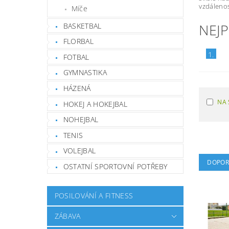
vzdálenos
Míče
NEJ
BASKETBAL
FLORBAL
1.
FOTBAL
GYMNASTIKA
HÁZENÁ
NA 
HOKEJ A HOKEJBAL
NOHEJBAL
TENIS
VOLEJBAL
DOPOR
OSTATNÍ SPORTOVNÍ POTŘEBY
POSILOVÁNÍ A FITNESS
ZÁBAVA