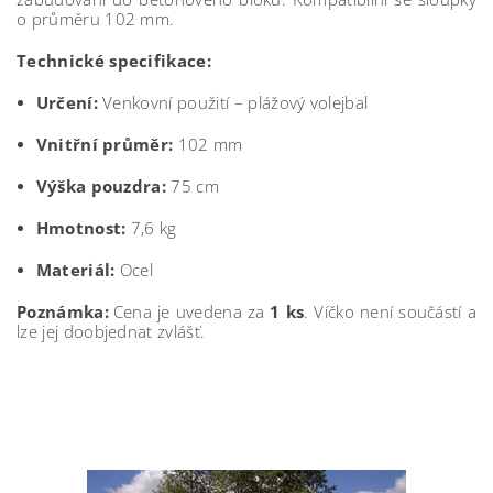
o průměru 102 mm.
Technické specifikace:
Určení:
Venkovní použití – plážový volejbal
Vnitřní průměr:
102 mm
Výška pouzdra:
75 cm
Hmotnost:
7,6 kg
Materiál:
Ocel
Poznámka:
Cena je uvedena za
1 ks
. Víčko není součástí a
lze jej doobjednat zvlášť.