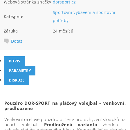
Webová stránka značky
dorsport.cz
Sportovní vybavení a sportovní
Kategorie
potřeby
Záruka
24 měsíců
Dotaz
POPIS
PARAMETRY
DISKUZE
Pouzdro DOR-SPORT na plážový volejbal – venkovní,
prodloužené
Venkovní ocelové pouzdro určené pro uchycení sloupků na
beach volejbal.
Prodloužená varianta
vhodná k
zabudování do betonového bloku. Kompatibilní se sloupky