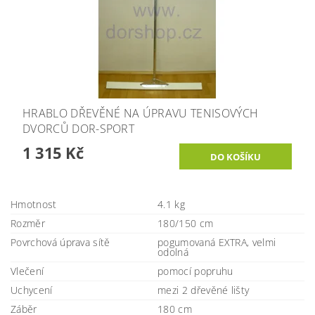
HRABLO DŘEVĚNÉ NA ÚPRAVU TENISOVÝCH
DVORCŮ DOR-SPORT
1 315 Kč
Hmotnost
4.1 kg
Rozměr
180/150 cm
Povrchová úprava sítě
pogumovaná EXTRA, velmi
odolná
Vlečení
pomocí popruhu
Uchycení
mezi 2 dřevěné lišty
Záběr
180 cm