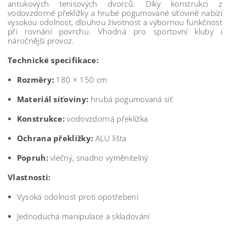
antukových tenisových dvorců. Díky konstrukci z
vodovzdorné překližky a hrubé pogumované síťovině nabízí
vysokou odolnost, dlouhou životnost a výbornou funkčnost
při rovnání povrchu. Vhodná pro sportovní kluby i
náročnější provoz.
Technické specifikace:
Rozměry:
180 × 150 cm
Materiál síťoviny:
hrubá pogumovaná síť
Konstrukce:
vodovzdorná překližka
Ochrana překližky:
ALU lišta
Popruh:
vlečný, snadno vyměnitelný
Vlastnosti:
Vysoká odolnost proti opotřebení
Jednoduchá manipulace a skladování