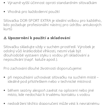
Výrazně vyšší účinnost oproti standardním síťovačkám
Vhodná pro každodenní použití
Síťovačka DOR-SPORT EXTRA je ideální volbou pro každého,
kdo požaduje profesionální nástroj pro údržbu antukových
kurtů
⚠️ Upozornění k použití a skladování
Síťovačku skladujte vždy v suchém prostředí. Výrobek je
odolný vůči krátkodobé vlhkosti, nesmí však být
dlouhodobě vystaven styku s vodou při skladování a
nepoužívání (např. kaluže apod.).
Pro zachování dlouhé životnosti doporučujeme:
při nepoužívání uchovávat síťovačku na suchém místě –
ideálně pod přístřeškem nebo v technické místnost
během sezóny alespoň zavěsit na oplocení nebo jiné
místo, kde nedochází k trvalému kontaktu s vodou
nedodržení těchto doporučení může vést k nevratnému