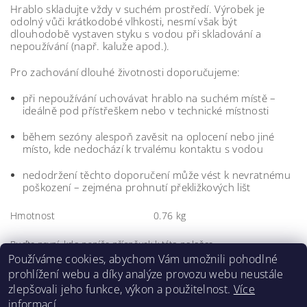
Hrablo skladujte vždy v suchém prostředí. Výrobek je
odolný vůči krátkodobé vlhkosti, nesmí však být
dlouhodobě vystaven styku s vodou při skladování a
nepoužívání (např. kaluže apod.).
Pro zachování dlouhé životnosti doporučujeme:
při nepoužívání uchovávat hrablo na suchém místě –
ideálně pod přístřeškem nebo v technické místnosti
během sezóny alespoň zavěsit na oplocení nebo jiné
místo, kde nedochází k trvalému kontaktu s vodou
nedodržení těchto doporučení může vést k nevratnému
poškození – zejména prohnutí překližkových lišt
Hmotnost
0.76 kg
Buďte první, kdo napíše příspěvek k této položce.
Používáme cookies, abychom Vám umožnili pohodlné
Přidat komentář
prohlížení webu a díky analýze provozu webu neustále
zlepšovali jeho funkce, výkon a použitelnost.
Více
informací.