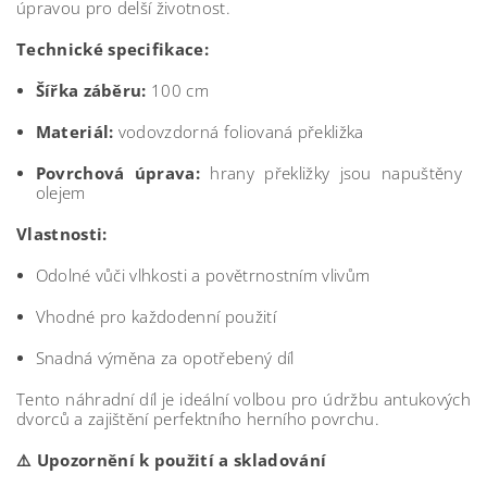
úpravou pro delší životnost.
Technické specifikace:
Šířka záběru:
100 cm
Materiál:
vodovzdorná foliovaná překližka
Povrchová úprava:
hrany překližky jsou napuštěny
olejem
Vlastnosti:
Odolné vůči vlhkosti a povětrnostním vlivům
Vhodné pro každodenní použití
Snadná výměna za opotřebený díl
Tento náhradní díl je ideální volbou pro údržbu antukových
dvorců a zajištění perfektního herního povrchu.
⚠️ Upozornění k použití a skladování