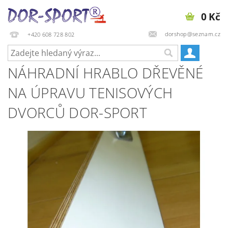
0 Kč
dorshop@seznam.cz
+420 608 728 802
NÁHRADNÍ HRABLO DŘEVĚNÉ
NA ÚPRAVU TENISOVÝCH
DVORCŮ DOR-SPORT