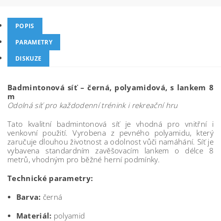
POPIS
PARAMETRY
DISKUZE
Badmintonová síť – černá, polyamidová, s lankem 8
m
Odolná síť pro každodenní trénink i rekreační hru
Tato kvalitní badmintonová síť je vhodná pro vnitřní i
venkovní použití. Vyrobena z pevného polyamidu, který
zaručuje dlouhou životnost a odolnost vůči namáhání. Síť je
vybavena standardním zavěšovacím lankem o délce 8
metrů, vhodným pro běžné herní podmínky.
Technické parametry:
Barva:
černá
Materiál:
polyamid