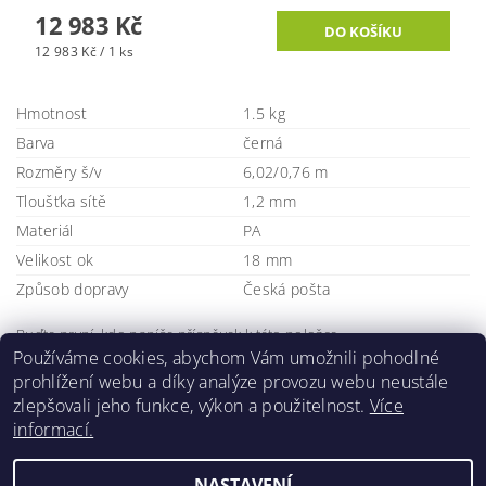
12 983 Kč
12 983 Kč / 1 ks
Hmotnost
1.5 kg
Barva
černá
Rozměry š/v
6,02/0,76 m
Tloušťka sítě
1,2 mm
Materiál
PA
Velikost ok
18 mm
Způsob dopravy
Česká pošta
Buďte první, kdo napíše příspěvek k této položce.
Používáme cookies, abychom Vám umožnili pohodlné
Přidat komentář
prohlížení webu a díky analýze provozu webu neustále
zlepšovali jeho funkce, výkon a použitelnost.
Více
informací.
NASTAVENÍ