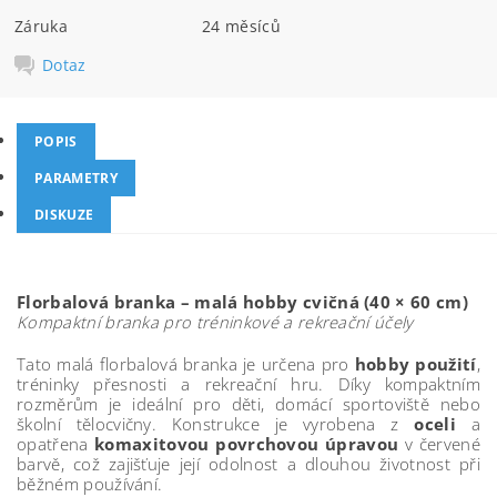
Záruka
24 měsíců
Dotaz
POPIS
PARAMETRY
DISKUZE
Florbalová branka – malá hobby cvičná (40 × 60 cm)
Kompaktní branka pro tréninkové a rekreační účely
Tato malá florbalová branka je určena pro
hobby použití
,
tréninky přesnosti a rekreační hru. Díky kompaktním
rozměrům je ideální pro děti, domácí sportoviště nebo
školní tělocvičny. Konstrukce je vyrobena z
oceli
a
opatřena
komaxitovou povrchovou úpravou
v červené
barvě, což zajišťuje její odolnost a dlouhou životnost při
běžném používání.