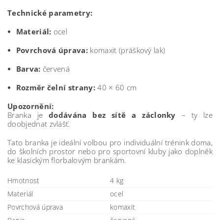
Technické parametry:
Materiál:
ocel
Povrchová úprava:
komaxit (práškový lak)
Barva:
červená
Rozměr čelní strany:
40 × 60 cm
Upozornění:
Branka je
dodávána bez sítě a záclonky
– ty lze
doobjednat zvlášť.
Tato branka je ideální volbou pro individuální trénink doma,
do školních prostor nebo pro sportovní kluby jako doplněk
ke klasickým florbalovým brankám.
Hmotnost
4 kg
Materiál
ocel
Povrchová úprava
komaxit