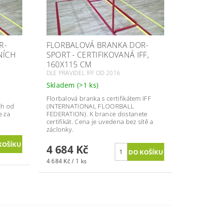
R-
FLORBALOVÁ BRANKA DOR-
NÍCH
SPORT - CERTIFIKOVANÁ IFF,
160X115 CM
DLE PRAVIDEL IFF OD 2016
Skladem
(>1 ks)
Florbalová branka s certifikátem IFF
ch od
(INTERNATIONAL FLOORBALL
e za
FEDERATION). K brance dostanete
certifikát. Cena je uvedena bez sítě a
záclonky.
4 684 Kč
4 684 Kč / 1 ks