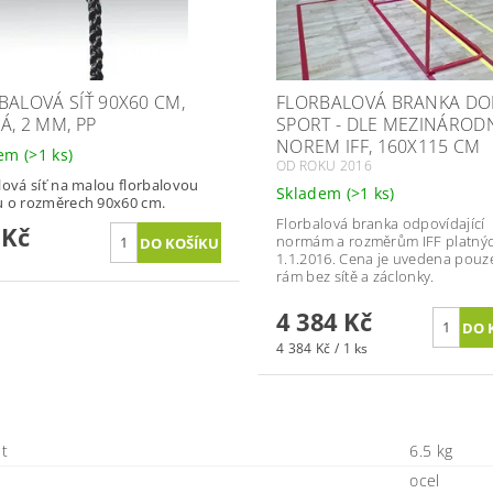
BALOVÁ SÍŤ 90X60 CM,
FLORBALOVÁ BRANKA DO
Á, 2 MM, PP
SPORT - DLE MEZINÁROD
NOREM IFF, 160X115 CM
dem
(>1 ks)
OD ROKU 2016
lová síť na malou florbalovou
Skladem
(>1 ks)
 o rozměrech 90x60 cm.
Florbalová branka odpovídající
 Kč
normám a rozměrům IFF platný
1.1.2016. Cena je uvedena pouz
rám bez sítě a záclonky.
4 384 Kč
4 384 Kč / 1 ks
t
6.5 kg
ocel