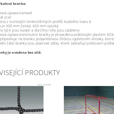
rbalová branka:
hová úprava komaxit
ál ocel
na z ocelových tenkostěnných profilů kulatého tvaru b
a je 900 mm široká, 600 mm vysoká
y tyče jsou kulaté a všechny rohy jsou zaobleny
hová úprava konstrukce branky je provedena práškovým plastem KOM
 připevňuje na branku polyamidovou šňůrou vypletením vlnovky, kter
dní části branky jsou plastové zátky, které zabraňují poškození podla
nky je uvedena bez sítě.
VISEJÍCÍ PRODUKTY
Kód:
KV3006