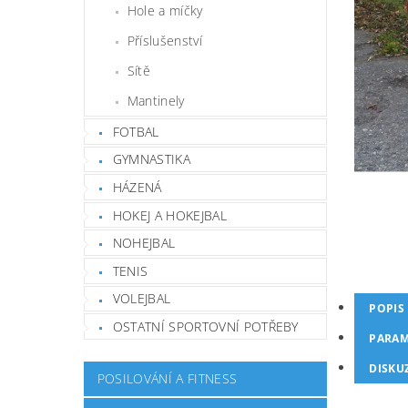
Hole a míčky
Příslušenství
Sítě
Mantinely
FOTBAL
GYMNASTIKA
HÁZENÁ
HOKEJ A HOKEJBAL
NOHEJBAL
TENIS
VOLEJBAL
POPIS
OSTATNÍ SPORTOVNÍ POTŘEBY
PARAM
DISKU
POSILOVÁNÍ A FITNESS