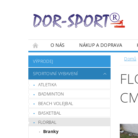
O NÁS
NÁKUP A DOPRAVA
Domů
VÝPRODEJ
FL
SPORTOVNÍ VYBAVENÍ
ATLETIKA
C
BADMINTON
BEACH VOLEJBAL
BASKETBAL
FLORBAL
Branky