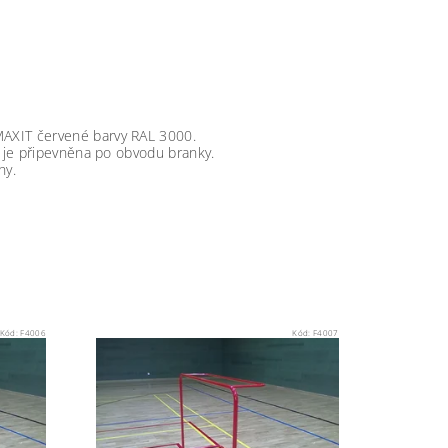
AXIT červené barvy RAL 3000.
á je připevněna po obvodu branky.
hy.
Kód:
F4006
Kód:
F4007