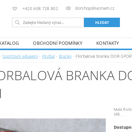
dorshop@seznam.cz
+420 608 728 802
KATALOG
OBCHODNÍ PODMÍNKY
KONTAKTY
Sportovní vybavení
Florbal
Branky
Florbalová branka DOR-SPO
ORBALOVÁ BRANKA D
M
Malá flor
sítě.
Dostupn