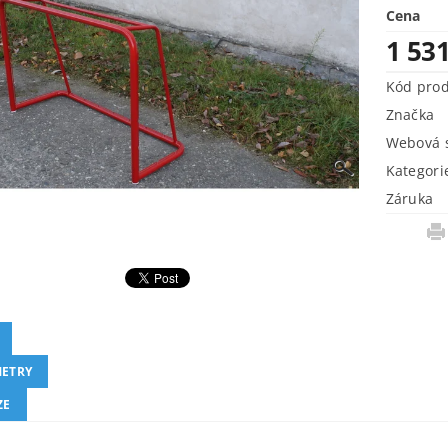
Cena
1 53
Kód pro
Značka
Webová s
Kategori
Záruka
ETRY
ZE