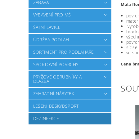
ZÁBAVA
Mála flo
VYBAVENÍ PRO MŠ
povrc
materi
vyrobe
ŠATNÍ LAVICE
brank
všechn
ÚDRŽBA PODLAH
povrc
síť se
SORTIMENT PRO PODLAHÁŘE
ve spo
Cena bra
SPORTOVNÍ POVRCHY
PRYŽOVÉ OBRUBNÍKY A
DLAŽBA
SOU
ZAHRADNÍ NÁBYTEK
LEŠENÍ BESKYDSPORT
DEZINFEKCE