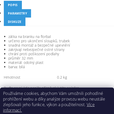
POPIS
PARAMETRY
DISKUZE
zátka na branku na florbal
určeno pro ukončení sloupků, trubek
snadná montáž a bezpečné upevnění
zakrývají nebezpečné ostré strany
chrání proti poškození podlahy
průměr 32 mm
materiál: odolný plast
barva: bílá
Hmotnost
0.2 kg
Buďte první, kdo napíše příspěvek k této položce.
Používáme cookies, abychom Vám umožnili pohodlné
Přidat komentář
prohlížení webu a díky analýze provozu webu neustále
zlepšovali jeho funkce, výkon a použitelnost.
Více
informací.