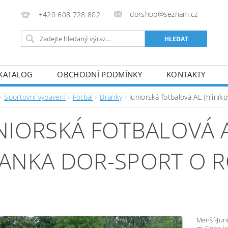
dorshop@seznam.cz
+420 608 728 802
KATALOG
OBCHODNÍ PODMÍNKY
KONTAKTY
Sportovní vybavení
Fotbal
Branky
Juniorská fotbalová AL (hlin
NIORSKÁ FOTBALOVÁ A
ANKA DOR-SPORT O R
Menší-Juni