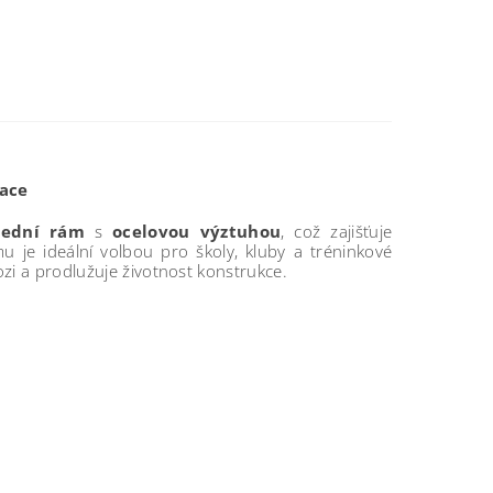
nace
řední rám
s
ocelovou výztuhou
, což zajišťuje
 je ideální volbou pro školy, kluby a tréninkové
zi a prodlužuje životnost konstrukce.