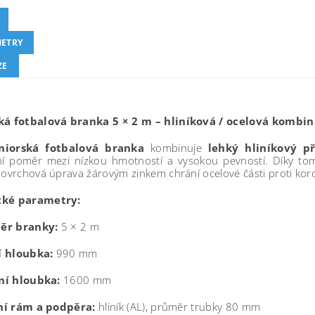
ETRY
ZE
ká fotbalová branka 5 × 2 m – hliníková / ocelová kombi
niorská fotbalová branka
kombinuje
lehký hliníkový p
ní poměr mezi nízkou hmotností a vysokou pevností. Díky tomu
Povrchová úprava žárovým zinkem chrání ocelové části proti koro
cké parametry:
ěr branky:
5 × 2 m
í hloubka:
990 mm
ní hloubka:
1600 mm
ní rám a podpěra:
hliník (AL), průměr trubky 80 mm