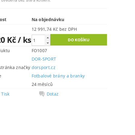
 uvedena bez sítě a kotvení.
ost
Na objednávku
12 991,74 Kč bez DPH
20 Kč
/ ks
duktu
FO1007
DOR-SPORT
tránka značky
dorsport.cz
e
Fotbalové brány a branky
24 měsíců
Tisk
Dotaz