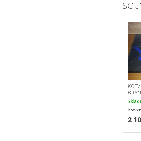
SOU
KOTV
BRAN
Skla
kotven
2 1