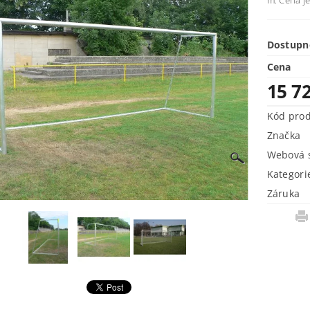
m. Cena je
Dostupn
Cena
15 7
Kód pro
Značka
Webová s
Kategori
Záruka