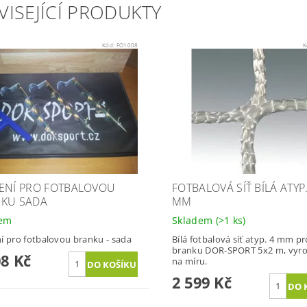
VISEJÍCÍ PRODUKTY
Kód:
FO1008
K
ENÍ PRO FOTBALOVOU
FOTBALOVÁ SÍŤ BÍLÁ ATYP.
KU SADA
MM
dem
Skladem
(>1 ks)
í pro fotbalovou branku - sada
Bílá fotbalová síť atyp. 4 mm pr
branku DOR-SPORT 5x2 m, vyr
08 Kč
na míru.
2 599 Kč