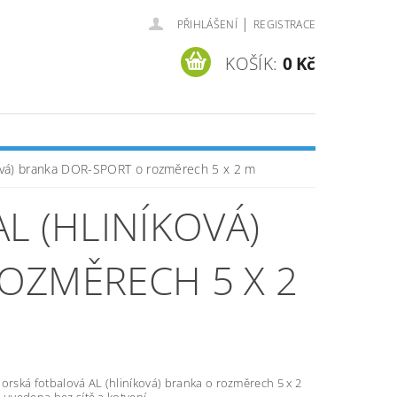
|
PŘIHLÁŠENÍ
REGISTRACE
KOŠÍK:
0 Kč
íková) branka DOR-SPORT o rozměrech 5 x 2 m
L (HLINÍKOVÁ)
OZMĚRECH 5 X 2
orská fotbalová AL (hliníková) branka o rozměrech 5 x 2