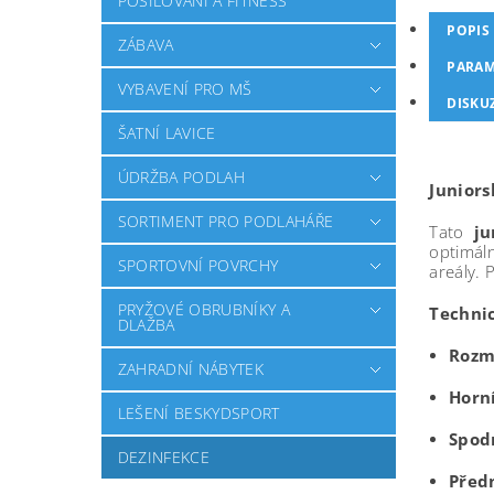
POSILOVÁNÍ A FITNESS
POPIS
ZÁBAVA
PARAM
VYBAVENÍ PRO MŠ
DISKU
ŠATNÍ LAVICE
ÚDRŽBA PODLAH
Juniors
SORTIMENT PRO PODLAHÁŘE
Tato
ju
optimál
SPORTOVNÍ POVRCHY
areály. 
PRYŽOVÉ OBRUBNÍKY A
Techni
DLAŽBA
Rozm
ZAHRADNÍ NÁBYTEK
Horn
LEŠENÍ BESKYDSPORT
Spod
DEZINFEKCE
Před