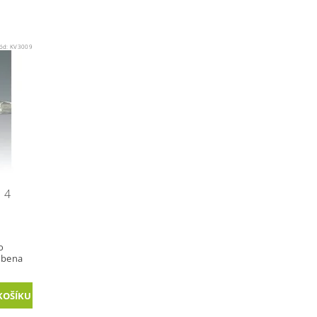
ód:
KV3009
 4
o
obena