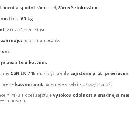
 horní a spodní rám:
ocel,
žárově zinkováno
nost:
cca
60 kg
ní:
v rozloženém stavu
 zahrnuje:
pouze rám branky
nění:
je bez sítě a kotvení.
normy
ČSN EN 748
musí být branka
zajištěna proti převrácen
ručené
kotvení a síť
naleznete v sekci
související zboží
.
e hliníku a oceli zajišťuje
vysokou odolnost a snadnější ma
vých hřištích.