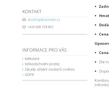
Zadní
KONTAKT
Hmot
dorshop
@
seznam.cz
Dodá
+420 608 728 802
Cena
Upozor
INFORMACE PRO VÁS
Cena 
Kalkulace
Dle 
Velkoobchodní prodej
Zásady užívání souborů cookies
Dopo
GDPR
Kombinac
tréninko