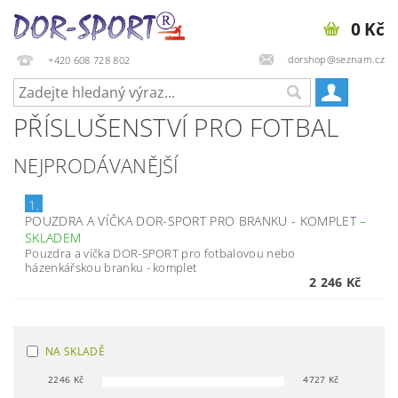
0 Kč
dorshop@seznam.cz
+420 608 728 802
PŘÍSLUŠENSTVÍ PRO FOTBAL
NEJPRODÁVANĚJŠÍ
1.
POUZDRA A VÍČKA DOR-SPORT PRO BRANKU - KOMPLET
–
SKLADEM
Pouzdra a víčka DOR-SPORT pro fotbalovou nebo
házenkářskou branku - komplet
2 246 Kč
NA SKLADĚ
2246
Kč
4727
Kč