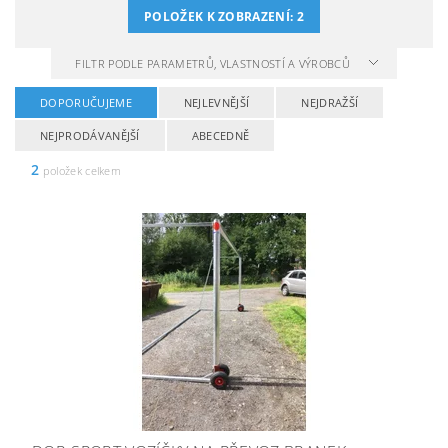
POLOŽEK K ZOBRAZENÍ:
2
FILTR PODLE PARAMETRŮ, VLASTNOSTÍ A VÝROBCŮ
DOPORUČUJEME
NEJLEVNĚJŠÍ
NEJDRAŽŠÍ
NEJPRODÁVANĚJŠÍ
ABECEDNĚ
2
položek celkem