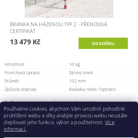
BRANKA NA HÁZENOU TYP 2 - PŘENOSNÁ
CERTIFIKÁT
13 479 Kč
Hmotnost
10 kg
Povrchová úprava
žárový zinek
Průměr
102 mm
Způsob dopravy
Radialka nebo Toptrans
Buďte první, kdo napíše příspěvek k této položce.
Používáme cookies, abychom Vám umožnili pohodlné
Přidat komentář
prohlížení webu a díky analýze provozu webu neustále
zlepšovali jeho funkce, výkon a použitelnost.
Více
informací.