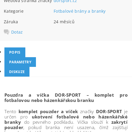
Webová stránka značky
dorsport.cz
Kategorie
Fotbalové brány a branky
Záruka
24 měsíců
Dotaz
POPIS
PARAMETRY
DISKUZE
Pouzdra a víčka DOR-SPORT – komplet pro
fotbalovou nebo házenkářskou branku
Tento
komplet pouzder a víček
značky
DOR-SPORT
je
určen pro
ukotvení fotbalové nebo házenkářské
branky
do pevného podkladu. Víčka slouží k
zakrytí
pouzder
, pokud branka není usazena, čímž zajišťují