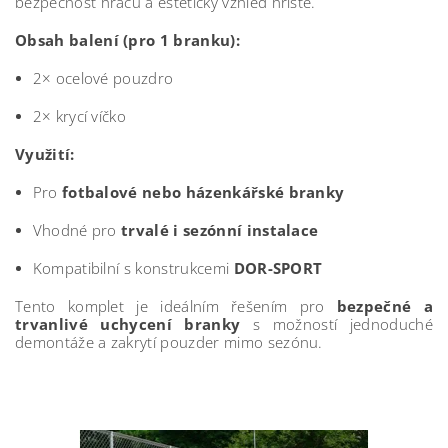
bezpečnost hráčů a estetický vzhled hřiště.
Obsah balení (pro 1 branku):
2× ocelové pouzdro
2× krycí víčko
Využití:
Pro
fotbalové nebo házenkářské branky
Vhodné pro
trvalé i sezónní instalace
Kompatibilní s konstrukcemi
DOR-SPORT
Tento komplet je ideálním řešením pro
bezpečné a
trvanlivé uchycení branky
s možností jednoduché
demontáže a zakrytí pouzder mimo sezónu.