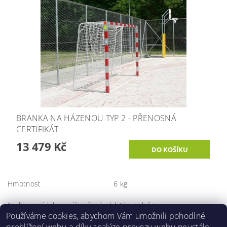
BRANKA NA HÁZENOU TYP 2 - PŘENOSNÁ
CERTIFIKÁT
13 479 Kč
Hmotnost
6 kg
Buďte první, kdo napíše příspěvek k této položce.
Používáme cookies, abychom Vám umožnili pohodlné
Přidat komentář