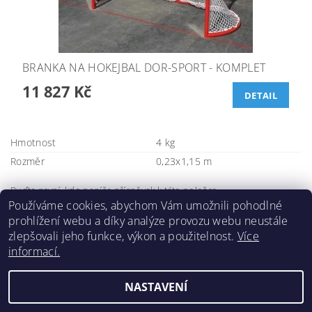
BRANKA NA HOKEJBAL DOR-SPORT - KOMPLET
11 827 Kč
DETAIL
Hmotnost
4 kg
Rozměr
0,23x1,15 m
Buďte první, kdo napíše příspěvek k této položce.
Používáme cookies, abychom Vám umožnili pohodlné
Přidat komentář
prohlížení webu a díky analýze provozu webu neustále
zlepšovali jeho funkce, výkon a použitelnost.
Více
informací.
NASTAVENÍ
Upravit nastavení cookies
2026 ©
DORSHOP.cz
, všechna práva vyhrazena