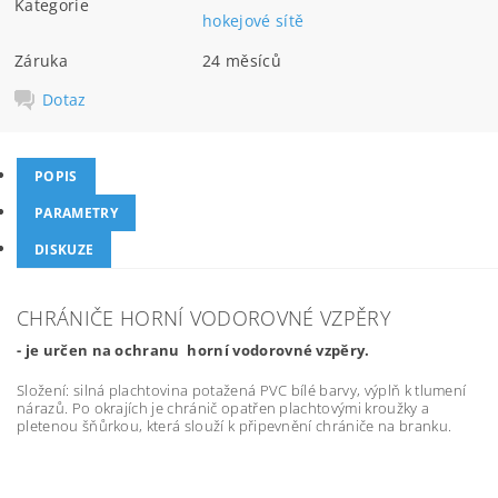
Kategorie
hokejové sítě
Záruka
24 měsíců
Dotaz
POPIS
PARAMETRY
DISKUZE
CHRÁNIČE HORNÍ VODOROVNÉ VZPĚRY
- je určen na ochranu horní vodorovné vzpěry.
Složení: silná plachtovina potažená PVC bílé barvy, výplň k tlumení
nárazů. Po okrajích je chránič opatřen plachtovými kroužky a
pletenou šňůrkou, která slouží k připevnění chrániče na branku.