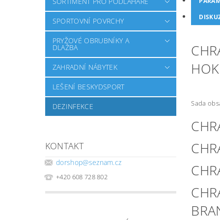
SORTIMENT PRO PODLAHÁŘE
PARAM
DISKU
SPORTOVNÍ POVRCHY
PRYŽOVÉ OBRUBNÍKY A
CHR
DLAŽBA
HOK
ZAHRADNÍ NÁBYTEK
LEŠENÍ BESKYDSPORT
Sada obs
DEZINFEKCE
CHR
CHR
KONTAKT
dorshop
@
seznam.cz
CHR
+420 608 728 802
CHR
BRA