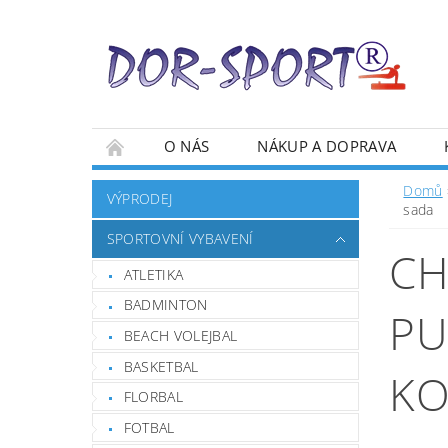
O NÁS
NÁKUP A DOPRAVA
Domů
VÝPRODEJ
sada
SPORTOVNÍ VYBAVENÍ
CH
ATLETIKA
BADMINTON
PU
BEACH VOLEJBAL
BASKETBAL
KO
FLORBAL
FOTBAL