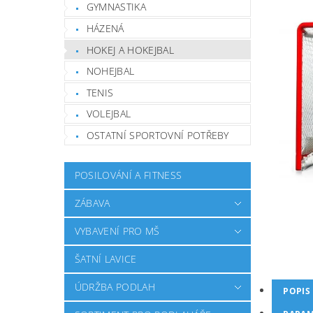
GYMNASTIKA
HÁZENÁ
HOKEJ A HOKEJBAL
NOHEJBAL
TENIS
VOLEJBAL
OSTATNÍ SPORTOVNÍ POTŘEBY
POSILOVÁNÍ A FITNESS
ZÁBAVA
VYBAVENÍ PRO MŠ
ŠATNÍ LAVICE
ÚDRŽBA PODLAH
POPIS