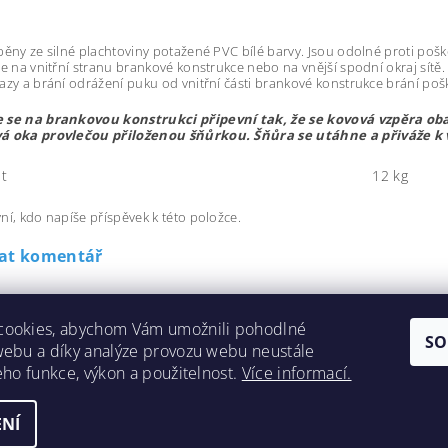
běny ze silné plachtoviny potažené PVC bílé barvy. Jsou odolné proti pošk
se na vnitřní stranu brankové konstrukce nebo na vnější spodní okraj sítě.
azy a brání odrážení puku od vnitřní části brankové konstrukce brání poš
 se na brankovou konstrukci připevní tak, že se kovová vzpěra oba
á oka provlečou přiloženou šňůrkou. Šňůra se utáhne a přiváže k 
t
12 kg
ní, kdo napíše příspěvek k této položce.
dat komentář
cookies, abychom Vám umožnili pohodlné
SO
webu a díky analýze provozu webu neustále
jeho funkce, výkon a použitelnost.
Více informací.
NÍ
vení cookies