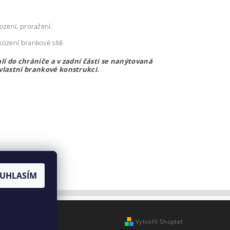
ození, proražení.
kození brankové sítě.
lí do chrániče a v zadní části se nanýtovaná
vlastní brankové konstrukci.
UHLASÍM
Vytvořil Shoptet