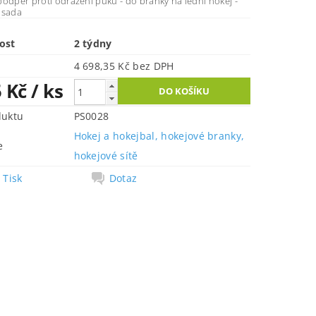
odpěr proti odrážení puků - do branky na lední hokej -
 sada
ost
2 týdny
4 698,35 Kč bez DPH
5 Kč
/ ks
duktu
PS0028
Hokej a hokejbal, hokejové branky,
e
hokejové sítě
Tisk
Dotaz