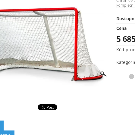
Chrániče p
kompletní
Dostupn
Cena
5 68
Kód pro
Kategori