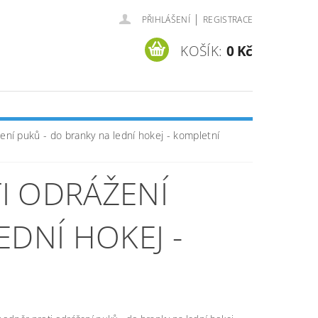
|
PŘIHLÁŠENÍ
REGISTRACE
KOŠÍK:
0 Kč
ení puků - do branky na lední hokej - kompletní
I ODRÁŽENÍ
EDNÍ HOKEJ -