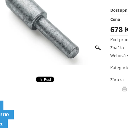
Dostupn
Cena
678 
Kód pro
Značka
Webová s
Kategori
Záruka
ETRY
ZE