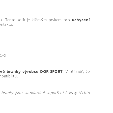
su. Tento kolík je klíčovým prvkem pro
uchycení
ontaktu.
PORT
ové branky výrobce DOR-SPORT
. V případě, že
atibilitu.
é branky jsou standardně zapotřebí 2 kusy těchto