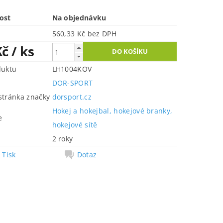
ost
Na objednávku
560,33 Kč bez DPH
Kč
/ ks
duktu
LH1004KOV
DOR-SPORT
tránka značky
dorsport.cz
Hokej a hokejbal, hokejové branky,
e
hokejové sítě
2 roky
Tisk
Dotaz