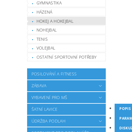
GYMNASTIKA
HÁZENÁ
HOKEJ A HOKEJBAL
NOHEJBAL
TENIS
VOLEJBAL
OSTATNÍ SPORTOVNÍ POTŘEBY
POSILOVÁNÍ A FITNESS
ZÁBAVA
VYBAVENÍ PRO MŠ
POPIS
ŠATNÍ LAVICE
PARAM
ÚDRŽBA PODLAH
DISKU