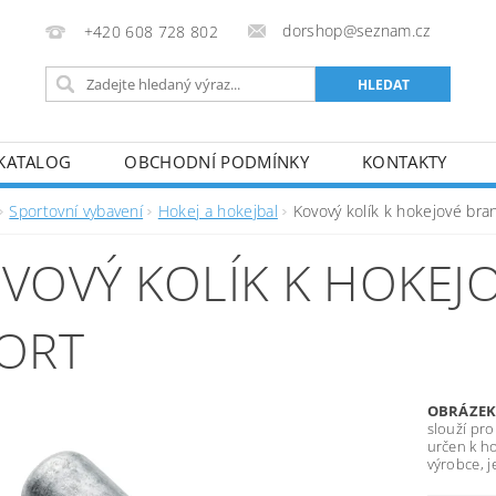
dorshop@seznam.cz
+420 608 728 802
KATALOG
OBCHODNÍ PODMÍNKY
KONTAKTY
Sportovní vybavení
Hokej a hokejbal
Kovový kolík k hokejové b
VOVÝ KOLÍK K HOKEJ
ORT
OBRÁZEK 
slouží pro
určen k h
výrobce, j