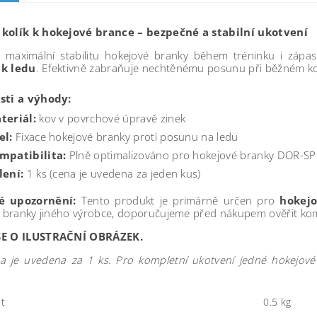
kolík k hokejové brance – bezpečné a stabilní ukotvení
te maximální stabilitu hokejové branky během tréninku i zápa
 k ledu
. Efektivně zabraňuje nechtěnému posunu při běžném k
sti a výhody:
teriál:
kov v povrchové úpravě zinek
el:
Fixace hokejové branky proti posunu na ledu
mpatibilita:
Plně optimalizováno pro hokejové branky DOR-S
lení:
1 ks (cena je uvedena za jeden kus)
é upozornění:
Tento produkt je primárně určen pro
hokej
e branky jiného výrobce, doporučujeme před nákupem ověřit komp
SE O ILUSTRAČNÍ OBRÁZEK.
na je uvedena za 1 ks. Pro kompletní ukotvení jedné hokejov
t
0.5 kg