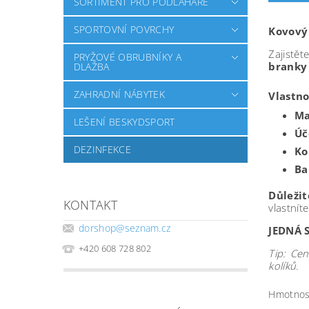
SORTIMENT PRO PODLAHÁŘE
SPORTOVNÍ POVRCHY
Kovový 
Zajistě
PRYŽOVÉ OBRUBNÍKY A
branky
DLAŽBA
ZAHRADNÍ NÁBYTEK
Vlastno
Ma
LEŠENÍ BESKYDSPORT
Úč
DEZINFEKCE
Ko
Ba
Důležit
KONTAKT
vlastnít
dorshop
@
seznam.cz
JEDNÁ 
+420 608 728 802
Tip: Ce
kolíků.
Hmotnos