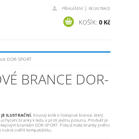
|
PŘIHLÁŠENÍ
REGISTRACE
KOŠÍK:
0 Kč
rance DOR-SPORT
OVÉ BRANCE DOR-
JE ILUSTRAČNÍ.
Kovový kolík k hokejové brance, který
 uchycení branky k ledu a proti jejímu posunu. Produkt je
okejovým brankám DOR-SPORT. Pokud máte branky jiného
e nutné ověřit kompatibilitu.