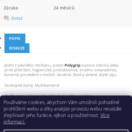
Záruka
24 měsíců
Dotaz
POPIS
DISKUZE
Jádro z pevného molitanu, potah
Polygrip
(vysoce odolná látka
proti přetržení, hygienická, protiskluzová, snadno omyvatelná),
barevné provedení v modré, červené, žluté a zelené, kryté zipy.
Dostupné barvy: Multibarevná
Buďte první, kdo napíše příspěvek k této položce.
Používáme cookies, abychom Vám umožnili pohodlné
Přidat komentář
prohlížení webu a díky analýze provozu webu neustále
zlepšovali jeho funkce, výkon a použitelnost.
Více
informací.