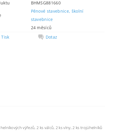
duktu
BHMSG881660
Pěnové stavebnice, školní
e
stavebnice
24 měsíců
Tisk
Dotaz
úhelníkových výřezů, 2 ks válců, 2 ks vlny, 2 ks trojúhelníků