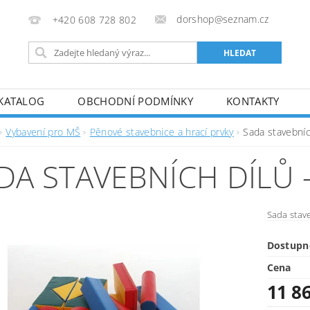
dorshop@seznam.cz
+420 608 728 802
KATALOG
OBCHODNÍ PODMÍNKY
KONTAKTY
Vybavení pro MŠ
Pěnové stavebnice a hrací prvky
Sada stavebníc
DA STAVEBNÍCH DÍLŮ -
Sada stave
Dostupn
Cena
11 8