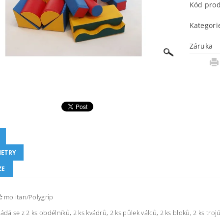
Kód pro
Kategori
Záruka
ETRY
ZE
:
molitan/Polygrip
ládá se z 2 ks obdélníků, 2 ks kvádrů, 2 ks půlek válců, 2 ks bloků, 2 ks troj