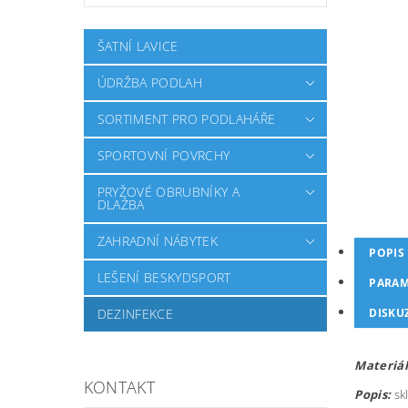
ŠATNÍ LAVICE
ÚDRŽBA PODLAH
SORTIMENT PRO PODLAHÁŘE
SPORTOVNÍ POVRCHY
PRYŽOVÉ OBRUBNÍKY A
DLAŽBA
ZAHRADNÍ NÁBYTEK
POPIS
LEŠENÍ BESKYDSPORT
PARAM
DISKU
DEZINFEKCE
Materiál
KONTAKT
Popis:
sk