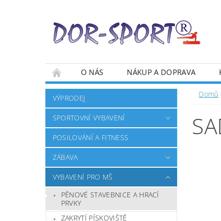
O NÁS
NÁKUP A DOPRAVA
Domů
VÝPRODEJ
SA
SPORTOVNÍ VYBAVENÍ
POSILOVÁNÍ A FITNESS
ZÁBAVA
VYBAVENÍ PRO MŠ
PĚNOVÉ STAVEBNICE A HRACÍ
PRVKY
ZAKRYTÍ PÍSKOVIŠTĚ