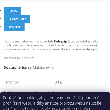
POPIS
PARAMETRY
DISKUZE
Jádro z pevného molitanu, potah
Polygrip
(vysoce odolná látka
proti přetržení, hygienická, protiskluzová, snadno omyvatelná),
barevné provedení v modré, červené, žluté a zelené, kryté zipy
rozměr 60x30x60 cm
Dostupné barvy:
Multibarevná
Hmotnost
3 kg
Buďte první, kdo napíše příspěvek k této položce.
Používáme cookies, abychom Vám umožnili pohodlné
Přidat komentář
prohlížení webu a díky analýze provozu webu neustále
zlepšovali jeho funkce, výkon a použitelnost.
Více