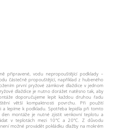
 připravené, vodu nepropouštějící podklady –
odu částečně propouštějící, například z hubeného
oložením první pryžové zámkové dlaždice v jednom
ryžové dlaždice je nutno dorážet natěsno tak, aby
montáže doporučujeme lepit každou druhou řadu
tění větší kompaktnosti povrchu. Při použití
i a lepíme k podkladu. Spotřeba lepidla při tomto
 den montáže je nutné zjistit venkovní teplotu a
kládat v teplotách mezi 10°C a 20°C. Z důvodu
a není možné provádět pokládku dlažby na mokrém