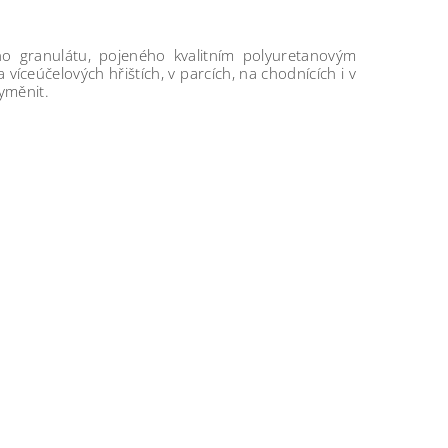
o granulátu, pojeného kvalitním polyuretanovým
 víceúčelových hřištích, v parcích, na chodnících i v
yměnit.