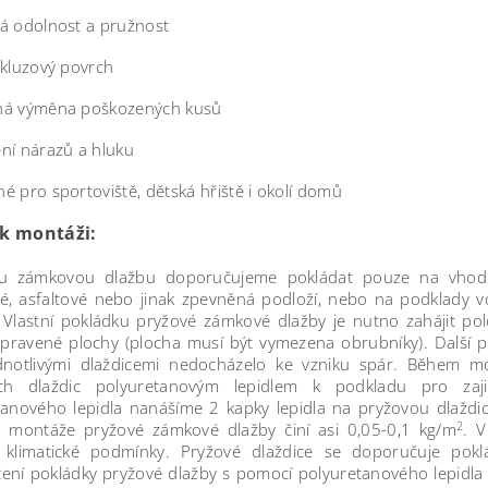
á odolnost a pružnost
skluzový povrch
á výměna poškozených kusů
ní nárazů a hluku
é pro sportoviště, dětská hřiště i okolí domů
k montáži:
u zámkovou dlažbu doporučujeme pokládat pouze na vhodně
é, asfaltové nebo jinak zpevněná podloží, nebo na podklady v
 Vlastní pokládku pryžové zámkové dlažby je nutno zahájit p
ipravené plochy (plocha musí být vymezena obrubníky). Další p
dnotlivými dlaždicemi nedocházelo ke vzniku spár. Během 
ch dlaždic polyuretanovým lepidlem k podkladu pro zajiš
tanového lepidla nanášíme 2 kapky lepidla na pryžovou dlaždic
2
 montáže pryžové zámkové dlažby činí asi 0,05-0,1 kg/m
. V
í klimatické podmínky. Pryžové dlaždice se doporučuje po
ení pokládky pryžové dlažby s pomocí polyuretanového lepidl