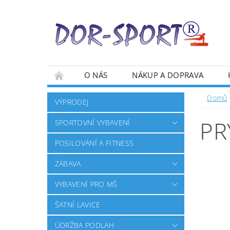
O NÁS
NÁKUP A DOPRAVA
Domů
VÝPRODEJ
PR
SPORTOVNÍ VYBAVENÍ
POSILOVÁNÍ A FITNESS
ZÁBAVA
VYBAVENÍ PRO MŠ
ŠATNÍ LAVICE
ÚDRŽBA PODLAH