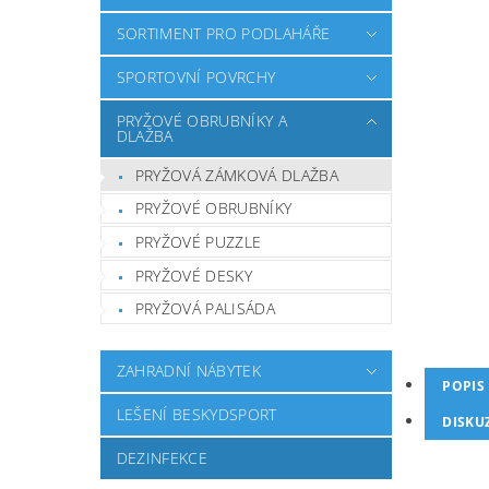
SORTIMENT PRO PODLAHÁŘE
SPORTOVNÍ POVRCHY
PRYŽOVÉ OBRUBNÍKY A
DLAŽBA
PRYŽOVÁ ZÁMKOVÁ DLAŽBA
PRYŽOVÉ OBRUBNÍKY
PRYŽOVÉ PUZZLE
PRYŽOVÉ DESKY
PRYŽOVÁ PALISÁDA
ZAHRADNÍ NÁBYTEK
POPIS
LEŠENÍ BESKYDSPORT
DISKU
DEZINFEKCE