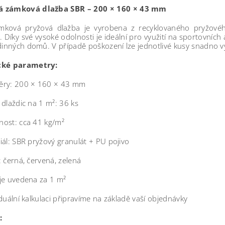
 zámková dlažba SBR – 200 × 160 × 43 mm
mková pryžová dlažba je vyrobena z recyklovaného pryžovéh
. Díky své vysoké odolnosti je ideální pro využití na sportovních a
dinných domů. V případě poškození lze jednotlivé kusy snadno v
cké parametry:
ry: 200 × 160 × 43 mm
 dlaždic na 1 m²: 36 ks
ost: cca 41 kg/m²
iál: SBR pryžový granulát + PU pojivo
: černá, červená, zelená
je uvedena za 1 m²
iduální kalkulaci připravíme na základě vaší objednávky
: