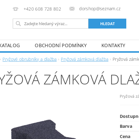
dorshop@seznam.cz
+420 608 728 802
KATALOG
OBCHODNÍ PODMÍNKY
KONTAKTY
Pryžové obrubníky a dlažba
Pryžová zámková dlažba
Pryžová zámk
YŽOVÁ ZÁMKOVÁ DLA
Pryžová z
Dostupn
Barva
Cena