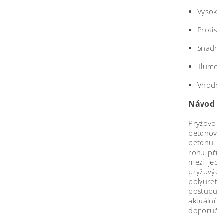
Vysok
Proti
Snadn
Tlume
Vhodn
Návod 
Pryžovo
betonov
betonu.
rohu př
mezi je
pryžový
polyure
postupu
aktuáln
doporuč