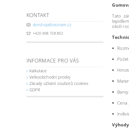
Gumová
KONTAKT
Tato zá
lepidlem
dorshop
@
seznam.cz
okolí ro
+420 608 728 802
Techni
Rozmě
Počet
INFORMACE PRO VÁS
Hmotn
Kalkulace
Velkoobchodní prodej
Mater
Zásady užívání souborů cookies
GDPR
Barvy
Cena 
Indiv
Výhody