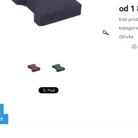
od 1
Kód pro
Kategori
Záruka
ZE