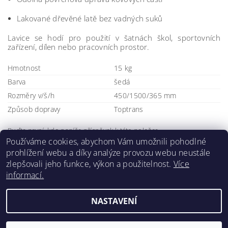
Lakované dřevěné latě bez vadných suků
Lavice se hodí pro použití v šatnách škol, sportovních
zařízení, dílen nebo pracovních prostor.
Hmotnost
15 kg
Barva
šedá
Rozměry v/š/h
450/1500/365 mm
Způsob dopravy
Toptrans
Buďte první, kdo napíše příspěvek k této položce.
Používáme cookies, abychom Vám umožnili pohodlné
Přidat komentář
prohlížení webu a díky analýze provozu webu neustále
zlepšovali jeho funkce, výkon a použitelnost.
Více
informací.
NASTAVENÍ
Upravit nastavení cookies
2026 ©
DORSHOP.cz
, všechna práva vyhrazena