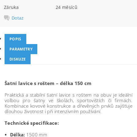
Záruka
24 měsíců
Dotaz
POPIS
PARAMETRY
DISKUZE
Šatní lavice s roštem – délka 150 cm
Praktická a stabilní šatní lavice s roštem na obuv je ideální
volbou pro šatny ve školách, sportovištích či firmách.
Kombinace kovové konstrukce a dřevěných prvků zajišťuje
dlouhou životnost i při intenzivním používání.
Technické specifikace:
Délka:
1500 mm