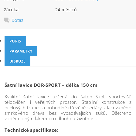
Záruka
24 měsíců
Dotaz
POPIS
PARAMETRY
DISKUZE
Šatní lavice DOR-SPORT – délka 150 cm
Kvalitní šatní lavice určená do šaten škol, sportovišť,
tělocvičen i veřejných prostor. Stabilní konstrukce z
ocelových trubek a pohodlné dřevěné sedáky z lakovaného
smrkového dřeva bez vypadávajících suků. Ošetřeno
voděodolným lakem pro dlouhou životnost.
Technické specifikace: