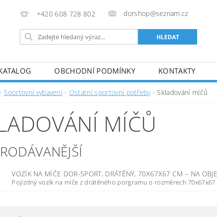
dorshop@seznam.cz
+420 608 728 802
KATALOG
OBCHODNÍ PODMÍNKY
KONTAKTY
Sportovní vybavení
Ostatní sportovní potřeby
Skladování míčů
LADOVÁNÍ MÍČŮ
PRODÁVANĚJŠÍ
VOZÍK NA MÍČE DOR-SPORT, DRÁTĚNÝ, 70X67X67 CM
–
NA OBJ
Pojízdný vozík na míče z drátěného porgramu o rozměrech 70x67x67