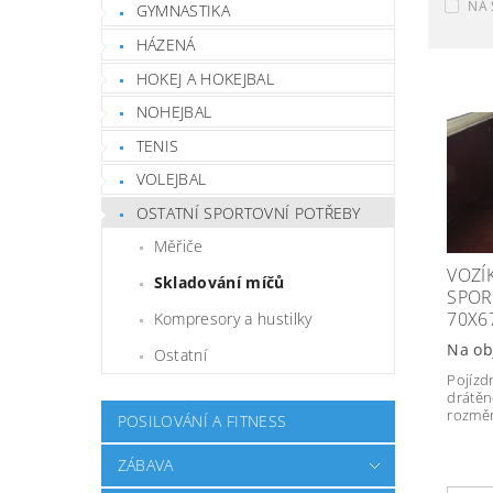
NA 
GYMNASTIKA
HÁZENÁ
HOKEJ A HOKEJBAL
NOHEJBAL
TENIS
VOLEJBAL
OSTATNÍ SPORTOVNÍ POTŘEBY
Měřiče
VOZÍ
Skladování míčů
SPOR
70X6
Kompresory a hustilky
Na ob
Ostatní
Pojízd
drátě
rozměr
POSILOVÁNÍ A FITNESS
ZÁBAVA