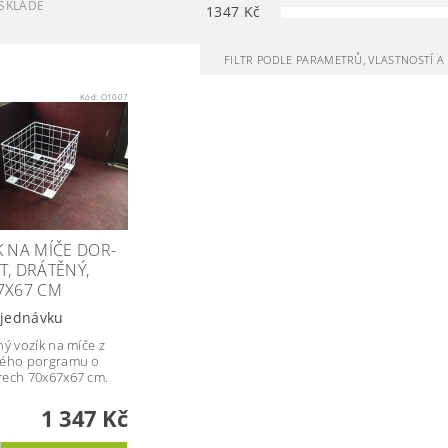
SKLADĚ
1347
Kč
FILTR PODLE PARAMETRŮ, VLASTNOSTÍ 
Kód:
O1007
K NA MÍČE DOR-
T, DRÁTĚNÝ,
7X67 CM
jednávku
ný vozík na míče z
ného porgramu o
ech 70x67x67 cm.
1 347 Kč