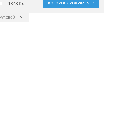
1348
Kč
POLOŽEK K ZOBRAZENÍ:
1
A VÝROBCŮ