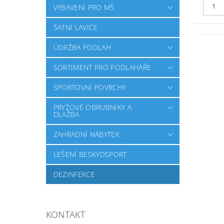
VYBAVENÍ PRO MŠ
ŠATNÍ LAVICE
ÚDRŽBA PODLAH
SORTIMENT PRO PODLAHÁŘE
SPORTOVNÍ POVRCHY
PRYŽOVÉ OBRUBNÍKY A
DLAŽBA
ZAHRADNÍ NÁBYTEK
LEŠENÍ BESKYDSPORT
DEZINFEKCE
KONTAKT