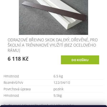
ODRAZOVÉ BŘEVNO SKOK DALEKÝ, DŘEVĚNÉ, PRO
ŠKOLNÍ A TRÉNINKOVÉ VYUŽITÍ (BEZ OCELOVÉHO
RÁMU)
6 118 Kč
Hmotnost
6.5 kg
Rozměrš/h/v
122/34/10
Povrchová úprava
pozink
Hmotnost
9,5kg
Buďte první, kdo napíše příspěvek k této položce.