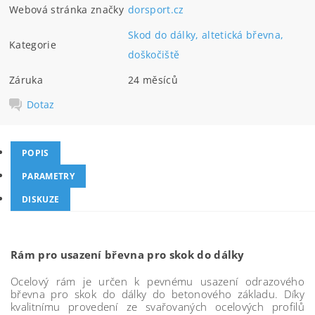
Webová stránka značky
dorsport.cz
Skod do dálky, altetická břevna,
Kategorie
doškočiště
Záruka
24 měsíců
Dotaz
POPIS
PARAMETRY
DISKUZE
Rám pro usazení břevna pro skok do dálky
Ocelový rám je určen k pevnému usazení odrazového
břevna pro skok do dálky do betonového základu. Díky
kvalitnímu provedení ze svařovaných ocelových profilů