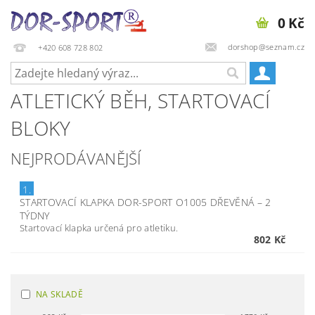
0 Kč
dorshop@seznam.cz
+420 608 728 802
ATLETICKÝ BĚH, STARTOVACÍ
BLOKY
NEJPRODÁVANĚJŠÍ
1.
STARTOVACÍ KLAPKA DOR-SPORT O1005 DŘEVĚNÁ
–
2
TÝDNY
Startovací klapka určená pro atletiku.
802 Kč
NA SKLADĚ