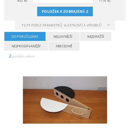
802
Kč
1776
Kč
POLOŽEK K ZOBRAZENÍ:
2
FILTR PODLE PARAMETRŮ, VLASTNOSTÍ A VÝROBCŮ
DOPORUČUJEME
NEJLEVNĚJŠÍ
NEJDRAŽŠÍ
NEJPRODÁVANĚJŠÍ
ABECEDNĚ
2
položek celkem