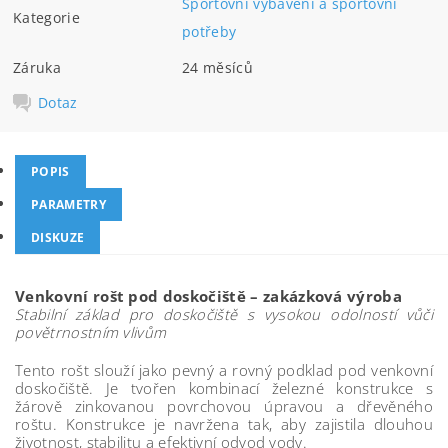
Sportovní vybavení a sportovní
Kategorie
potřeby
Záruka
24 měsíců
Dotaz
POPIS
PARAMETRY
DISKUZE
Venkovní rošt pod doskočiště – zakázková výroba
Stabilní základ pro doskočiště s vysokou odolností vůči
povětrnostním vlivům
Tento rošt slouží jako pevný a rovný podklad pod venkovní
doskočiště. Je tvořen kombinací železné konstrukce s
žárově zinkovanou povrchovou úpravou a dřevěného
roštu. Konstrukce je navržena tak, aby zajistila dlouhou
životnost, stabilitu a efektivní odvod vody.