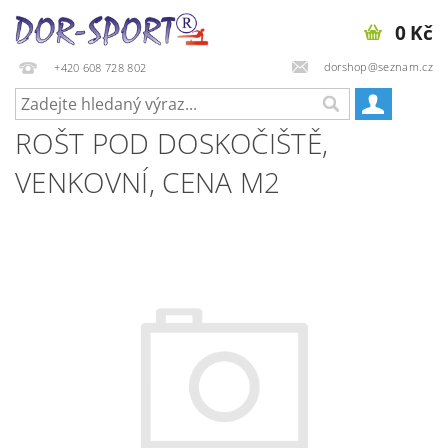
0 Kč
dorshop@seznam.cz
+420 608 728 802
ROŠT POD DOSKOČIŠTĚ,
VENKOVNÍ, CENA M2