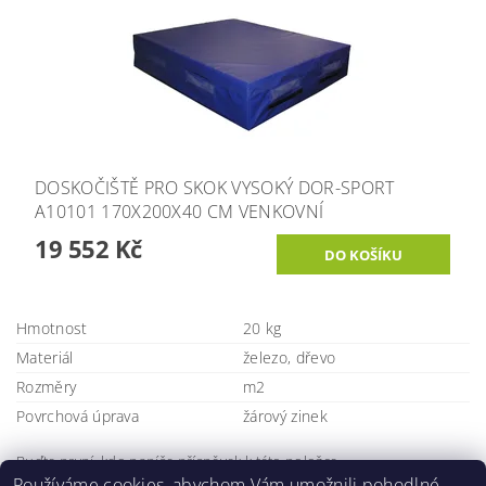
DOSKOČIŠTĚ PRO SKOK VYSOKÝ DOR-SPORT
A10101 170X200X40 CM VENKOVNÍ
19 552 Kč
Hmotnost
20 kg
Materiál
železo, dřevo
Rozměry
m2
Povrchová úprava
žárový zinek
Buďte první, kdo napíše příspěvek k této položce.
Používáme cookies, abychom Vám umožnili pohodlné