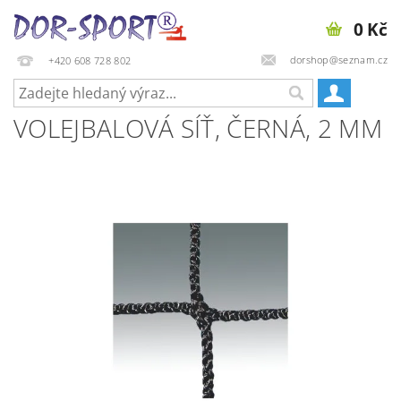
0 Kč
dorshop@seznam.cz
+420 608 728 802
VOLEJBALOVÁ SÍŤ, ČERNÁ, 2 MM