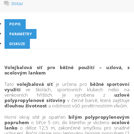
Dotaz
POPIS
PARAMETRY
DISKUZE
Volejbalová síť pro běžné použití – uzlová, s
ocelovým lankem
Tato
volejbalová síť
je určena pro
běžné sportovní
využití
ve školách, sportovních klubech nebo na
venkovních hřištích. Je vyrobena z
uzlové
polypropylenové síťoviny
v černé barvě, která zajišťuje
dlouhou životnost
a odolnost vůči povětrnostním vlivům.
Horní okraj sítě je opatřen
bílým polypropylenovým
popruhem
o šířce 5 cm, do kterého je vloženo
ocelové
lanko
o délce 12,5 m, zakončené smyčkou pro snadné
uchycení. Boční okraje jsou lemovány černým popruhem (2