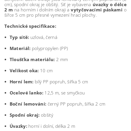
cm), spodní okraj je obšitý. Síť je vybavena
úvazky o délce
2 m
na horním i dolním okraji a
vytyčovacími páskami
o
šířce 5 cm pro přesné vymezení hrací plochy.
Technické specifikace:
Typ sítě:
uzlová, černá
Materiál:
polypropylen (PP)
Tloušťka materiálu:
2 mm
Velikost oka:
10 cm
Horní lem:
bílý PP popruh, šířka 5 cm
Ocelové lanko:
12,5 m, se smyčkou
Boční lemování:
černý PP popruh, šířka 2 cm
Spodní okraj:
obšitý
Úvazky:
horní i dolní, délka 2 m