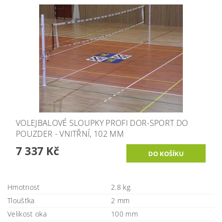
VOLEJBALOVÉ SLOUPKY PROFI DOR-SPORT DO
POUZDER - VNITŘNÍ, 102 MM
7 337 Kč
Hmotnost
2.8 kg
Tloušťka
2 mm
Velikost oka
100 mm