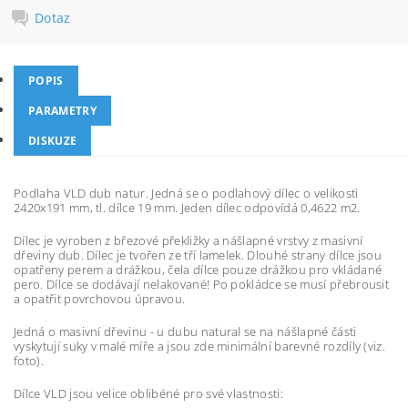
Dotaz
POPIS
PARAMETRY
DISKUZE
Podlaha VLD dub natur. Jedná se o podlahový dílec o velikosti
2420x191 mm, tl. dílce 19 mm. Jeden dílec odpovídá 0,4622 m2.
Dílec je vyroben z březové překližky a nášlapné vrstvy z masivní
dřeviny dub. Dílec je tvořen ze tří lamelek. Dlouhé strany dílce jsou
opatřeny perem a drážkou, čela dílce pouze drážkou pro vkládané
pero. Dílce se dodávají nelakované! Po pokládce se musí přebrousit
a opatřit povrchovou úpravou.
Jedná o masivní dřevinu - u dubu natural se na nášlapné části
vyskytují suky v malé míře a jsou zde minimální barevné rozdíly (viz.
foto).
Dílce VLD jsou velice oblibéné pro své vlastnosti: