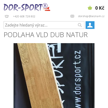
0 Kč
dorshop@seznam.cz
+420 608 728 802
PODLAHA VLD DUB NATUR