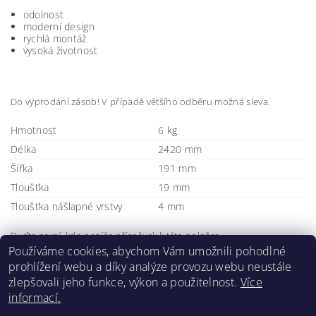
odolnost
moderní design
rychlá montáž
vysoká životnost
Do vyprodání zásob! V případě většího odběru možná sleva.
Hmotnost
6 kg
Délka
2420 mm
Šířka
191 mm
Tloušťka
19 mm
Tloušťka nášlapné vrstvy
4 mm
Buďte první, kdo napíše příspěvek k této položce.
Používáme cookies, abychom Vám umožnili pohodlné
Přidat komentář
prohlížení webu a díky analýze provozu webu neustále
zlepšovali jeho funkce, výkon a použitelnost.
Více
informací.