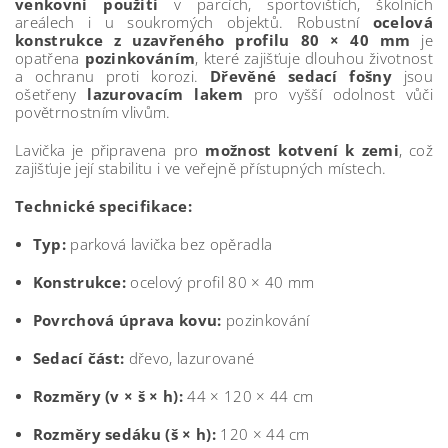
venkovní použití
v parcích, sportovištích, školních
areálech i u soukromých objektů. Robustní
ocelová
konstrukce z uzavřeného profilu 80 × 40 mm
je
opatřena
pozinkováním
, které zajišťuje dlouhou životnost
a ochranu proti korozi.
Dřevěné sedací fošny
jsou
ošetřeny
lazurovacím lakem
pro vyšší odolnost vůči
povětrnostním vlivům.
Lavička je připravena pro
možnost kotvení k zemi
, což
zajišťuje její stabilitu i ve veřejně přístupných místech.
Technické specifikace:
Typ:
parková lavička bez opěradla
Konstrukce:
ocelový profil 80 × 40 mm
Povrchová úprava kovu:
pozinkování
Sedací část:
dřevo, lazurované
Rozměry (v × š × h):
44 × 120 × 44 cm
Rozměry sedáku (š × h):
120 × 44 cm