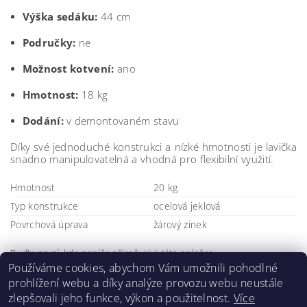
Výška sedáku:
44 cm
Područky:
ne
Možnost kotvení:
ano
Hmotnost:
18 kg
Dodání:
v demontovaném stavu
Díky své jednoduché konstrukci a nízké hmotnosti je lavička
snadno manipulovatelná a vhodná pro flexibilní využití.
Hmotnost
20 kg
Typ konstrukce
ocelová jeklová
Povrchová úprava
žárový zinek
Buďte první, kdo napíše příspěvek k této položce.
Používáme cookies, abychom Vám umožnili pohodlné
Přidat komentář
prohlížení webu a díky analýze provozu webu neustále
zlepšovali jeho funkce, výkon a použitelnost.
Více