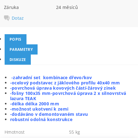
Záruka
24 měsíců
Dotaz
POPIS
PARAMETRY
DISKUZE
-zahradní set kombinace dřevo/kov
-ocelový podstavec z jäklového profilu 40x40 mm
-povrchová úprava kovových částí-žárový zinek
-fošny 100x35 mm-povrchová úprava 2 x silnovrstvá
lazura TEAK
-délka délka 2000 mm
-možnost ukotvení k zemi
-dodáváno v demontovaném stavu
robustní odolná konstrukce
Hmotnost
55 kg