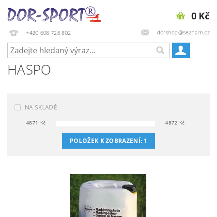
0 Kč
dorshop@seznam.cz
+420 608 728 802
HASPO
NA SKLADĚ
4871
Kč
4872
Kč
POLOŽEK K ZOBRAZENÍ:
1