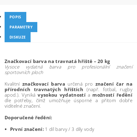
POPIS
PARAMETRY
DISKUZE
Značkovací barva na travnatá hřiště – 20 kg
Vysoce vydatná barva pro profesionální značení
sportovních ploch
Kvalitní
značkovací barva
určená pro
značení čar na
přírodních travnatých hřištích
(např. fotbal, rugby
apod.). Vyniká
vysokou vydatností
a
možností ředění
dle potřeby, čímž umožňuje úsporné a přitom dobře
viditelné značení.
Doporučené ředění:
První značení:
1 díl barvy / 3 díly vody