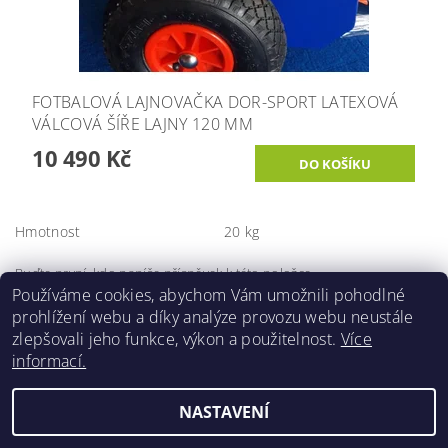
FOTBALOVÁ LAJNOVAČKA DOR-SPORT LATEXOVÁ
VÁLCOVÁ ŠÍŘE LAJNY 120 MM
10 490 Kč
Hmotnost
20 kg
Buďte první, kdo napíše příspěvek k této položce.
Používáme cookies, abychom Vám umožnili pohodlné
Přidat komentář
prohlížení webu a díky analýze provozu webu neustále
zlepšovali jeho funkce, výkon a použitelnost.
Více
informací.
NASTAVENÍ
Upravit nastavení cookies
2026 ©
DORSHOP.cz
, všechna práva vyhrazena