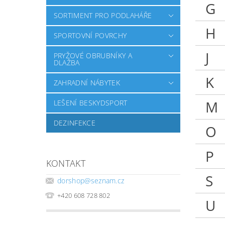
G
SORTIMENT PRO PODLAHÁŘE
H
SPORTOVNÍ POVRCHY
J
PRYŽOVÉ OBRUBNÍKY A
DLAŽBA
K
ZAHRADNÍ NÁBYTEK
M
LEŠENÍ BESKYDSPORT
DEZINFEKCE
O
P
KONTAKT
S
dorshop
@
seznam.cz
+420 608 728 802
U