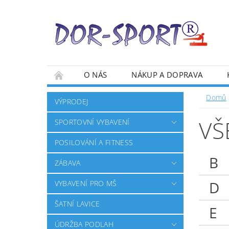
O NÁS
NÁKUP A DOPRAVA
Domů
VÝPRODEJ
VŠ
SPORTOVNÍ VYBAVENÍ
POSILOVÁNÍ A FITNESS
B
ZÁBAVA
D
VYBAVENÍ PRO MŠ
ŠATNÍ LAVICE
E
ÚDRŽBA PODLAH