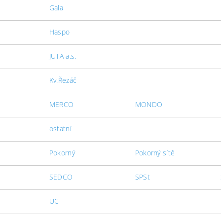
Gala
Haspo
JUTA a.s.
Kv.Řezáč
MERCO
MONDO
ostatní
Pokorný
Pokorný sítě
SEDCO
SPSt
UC