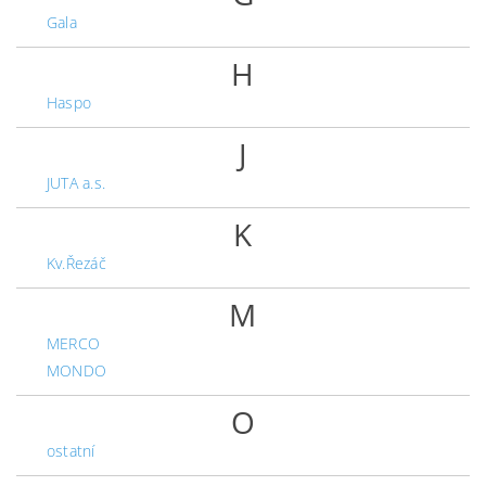
Gala
H
Haspo
J
JUTA a.s.
K
Kv.Řezáč
M
MERCO
MONDO
O
ostatní