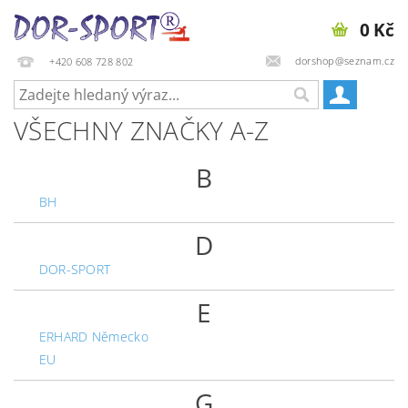
0 Kč
dorshop@seznam.cz
+420 608 728 802
VŠECHNY ZNAČKY A-Z
B
BH
D
DOR-SPORT
E
ERHARD Německo
EU
G