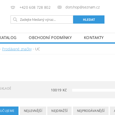
dorshop@seznam.cz
+420 608 728 802
KATALOG
OBCHODNÍ PODMÍNKY
KONTAKTY
Prodávané značky
UC
C
SKLADĚ
10019
Kč
UČUJEME
NEJLEVNĚJŠÍ
NEJDRAŽŠÍ
NEJPRODÁVANĚJŠÍ