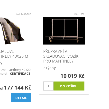
Kód:
1655/BIL3
Kód:
1658
BALOVÉ
PŘEPRAVNÍ A
INELY 40X20 M
SKLADOVACÍ VOZÍK
PRO MANTINELY
ny
2 týdny
lové mantinely 40x20
mplet -
CERTIFIKACE
10 019 Kč
177 144 Kč
od
DETAIL