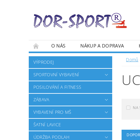
O NÁS
NÁKUP A DOPRAVA
Domů
VÝPRODEJ
U
SPORTOVNÍ VYBAVENÍ
POSILOVÁNÍ A FITNESS
ZÁBAVA
NA 
VYBAVENÍ PRO MŠ
ŠATNÍ LAVICE
DOPOR
ÚDRŽBA PODLAH