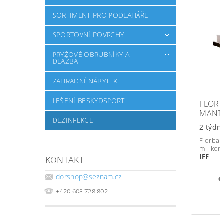
SORTIMENT PRO PODLAHÁŘE
SPORTOVNÍ POVRCHY
PRYŽOVÉ OBRUBNÍKY A
DLAŽBA
ZAHRADNÍ NÁBYTEK
LEŠENÍ BESKYDSPORT
FLOR
MANT
DEZINFEKCE
2 týd
Florba
m - ko
IFF
KONTAKT
dorshop
@
seznam.cz
+420 608 728 802