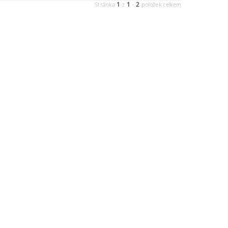
1
1
2
Stránka
z
-
položek celkem