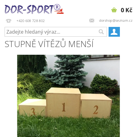
0 Kč
dorshop@seznam.cz
+420 608 728 802
STUPNĚ VÍTĚZŮ MENŠÍ