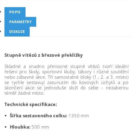
POPIS
PARAMETRY
DISKUZE
Stupně vítězů z březové překližky
Skladné a snadno přenosné stupně vítězů tvoří ideální
řešení pro školy, sportovní kluby, tábory i různé soutěžní
nebo zábavné akce. Tři samostatné bloky (1., 2. a 3. místo)
se rychle sestavují zasunutím do kovových úchytů a po
skončení akce se jednoduše složí do sebe – nezaberou
téměř žádné místo.
Technické specifikace:
Šířka sestaveného celku:
1350 mm
Hloubka:
500 mm