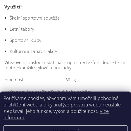
Využití:
Školní sportovní soutěže
Letní tábory
Sportovní kluby
Kulturní a zábavní akce
Vítězové si zaslouží stát na stupních vítězů – dopřejte jim
tento okamžik stylově a prakticky.
Hmotnost
30 kg
Buďte první, kdo napíše příspěvek k této položce.
Používáme cookies, abychom Vám umožnili pohodlné
Přidat komentář
prohlížení webu a díky analýze provozu webu neustále
zlepšovali jeho funkce, výkon a použitelnost.
Více
informací.