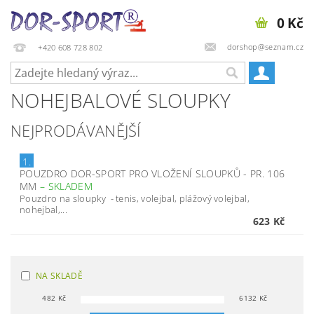
0 Kč
dorshop@seznam.cz
+420 608 728 802
NOHEJBALOVÉ SLOUPKY
NEJPRODÁVANĚJŠÍ
1.
POUZDRO DOR-SPORT PRO VLOŽENÍ SLOUPKŮ - PR. 106
MM
–
SKLADEM
Pouzdro na sloupky - tenis, volejbal, plážový volejbal,
nohejbal,...
623 Kč
NA SKLADĚ
482
Kč
6132
Kč