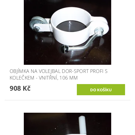
OBJÍMKA NA VOLEJBAL DOR-SPORT PROFI S
KOLEČKEM - VNITŘNÍ, 106 MM
908 Kč