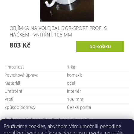
OBJÍMKA NA VOLEJBAL DOR-SPORT PROFI S
HÁČKEM - VNITŘNÍ, 106 MM
803 Kč
Hmotnost
1 kg
Povrchová úprava
komaxit
Materiál
ocel
Umístění
interiér
Profil
106 mm
Způsob dopravy
Česká pošta
Buďte první, kdo napíše příspěvek k této položce.
Používáme cookies, abychom Vám umožnili pohodlné
Přidat komentář
prohlížení webu a díky analýze provozu webu neustále