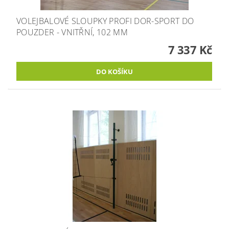
VOLEJBALOVÉ SLOUPKY PROFI DOR-SPORT DO
POUZDER - VNITŘNÍ, 102 MM
7 337 Kč