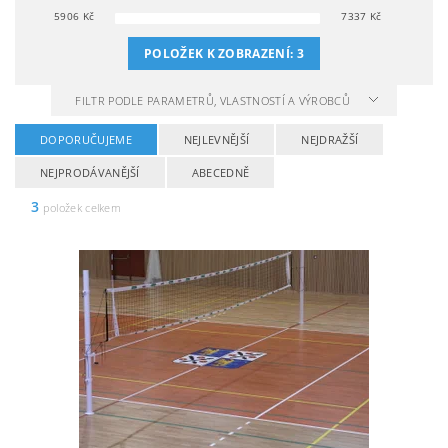
5906
Kč
7337
Kč
POLOŽEK K ZOBRAZENÍ:
3
FILTR PODLE PARAMETRŮ, VLASTNOSTÍ A VÝROBCŮ
DOPORUČUJEME
NEJLEVNĚJŠÍ
NEJDRAŽŠÍ
NEJPRODÁVANĚJŠÍ
ABECEDNĚ
3
položek celkem