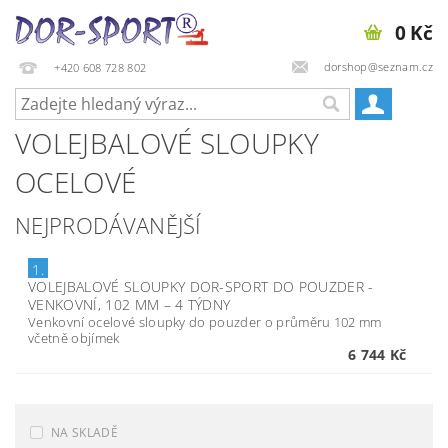
0 Kč
dorshop@seznam.cz
+420 608 728 802
VOLEJBALOVÉ SLOUPKY
OCELOVÉ
NEJPRODÁVANĚJŠÍ
1.
VOLEJBALOVÉ SLOUPKY DOR-SPORT DO POUZDER -
VENKOVNÍ, 102 MM
–
4 TÝDNY
Venkovní ocelové sloupky do pouzder o průměru 102 mm
včetně objímek
6 744 Kč
NA SKLADĚ