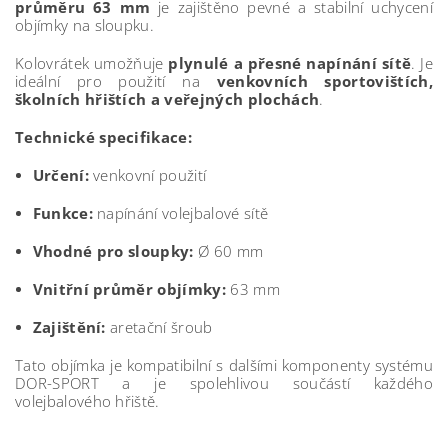
průměru 63 mm
je zajištěno pevné a stabilní uchycení
objímky na sloupku.
Kolovrátek umožňuje
plynulé a přesné napínání sítě
. Je
ideální pro použití na
venkovních sportovištích,
školních hřištích a veřejných plochách
.
Technické specifikace:
Určení:
venkovní použití
Funkce:
napínání volejbalové sítě
Vhodné pro sloupky:
Ø 60 mm
Vnitřní průměr objímky:
63 mm
Zajištění:
aretační šroub
Tato objímka je kompatibilní s dalšími komponenty systému
DOR-SPORT a je spolehlivou součástí každého
volejbalového hřiště.