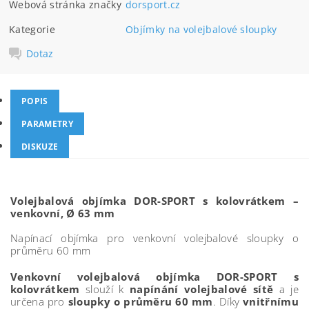
Webová stránka značky
dorsport.cz
Kategorie
Objímky na volejbalové sloupky
Dotaz
POPIS
PARAMETRY
DISKUZE
Volejbalová objímka DOR-SPORT s kolovrátkem –
venkovní, Ø 63 mm
Napínací objímka pro venkovní volejbalové sloupky o
průměru 60 mm
Venkovní volejbalová objímka DOR-SPORT s
kolovrátkem
slouží k
napínání volejbalové sítě
a je
určena pro
sloupky o průměru 60 mm
. Díky
vnitřnímu