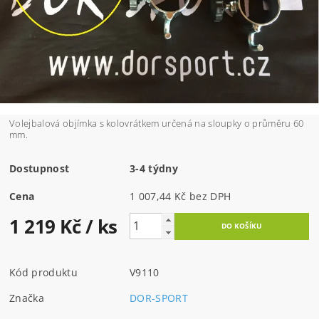
Volejbalová objímka s kolovrátkem určená na sloupky o průměru 60
mm.
Dostupnost
3-4 týdny
Cena
1 007,44 Kč bez DPH
1 219 Kč
/ ks
Kód produktu
V9110
Značka
DOR-SPORT