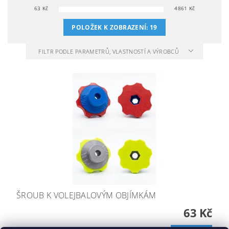
63
Kč
4861
Kč
POLOŽEK K ZOBRAZENÍ:
19
FILTR PODLE PARAMETRŮ, VLASTNOSTÍ A VÝROBCŮ
ŠROUB K VOLEJBALOVÝM OBJÍMKÁM
63 Kč