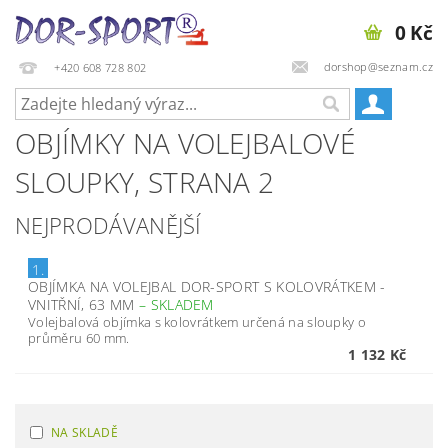
0 Kč
dorshop@seznam.cz
+420 608 728 802
OBJÍMKY NA VOLEJBALOVÉ
SLOUPKY
, STRANA 2
NEJPRODÁVANĚJŠÍ
1.
OBJÍMKA NA VOLEJBAL DOR-SPORT S KOLOVRÁTKEM -
VNITŘNÍ, 63 MM
–
SKLADEM
Volejbalová objímka s kolovrátkem určená na sloupky o
průměru 60 mm.
1 132 Kč
NA SKLADĚ