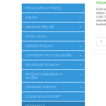
Skla
POSILOVÁNÍ A FITNESS
Ochra
desky 
LIGA. 
ZÁBAVA
skleně
basket
VYBAVENÍ PRO MŠ
ŠATNÍ LAVICE
ÚDRŽBA PODLAH
SORTIMENT PRO PODLAHÁŘE
SPORTOVNÍ POVRCHY
PRYŽOVÉ OBRUBNÍKY A
DLAŽBA
ZAHRADNÍ NÁBYTEK
LEŠENÍ BESKYDSPORT
DEZINFEKCE