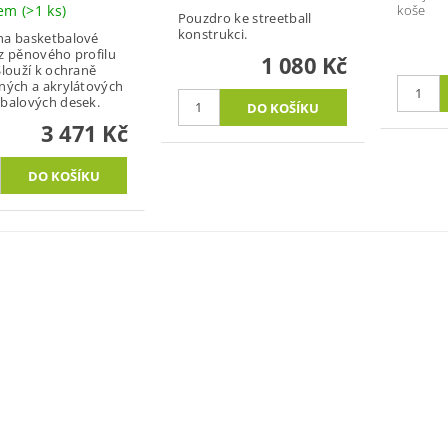
dem
(>1 ks)
koše
Pouzdro ke streetball
konstrukci.
na basketbalové
z pěnového profilu
1 080 Kč
Slouží k ochraně
ných a akrylátových
balových desek.
3 471 Kč