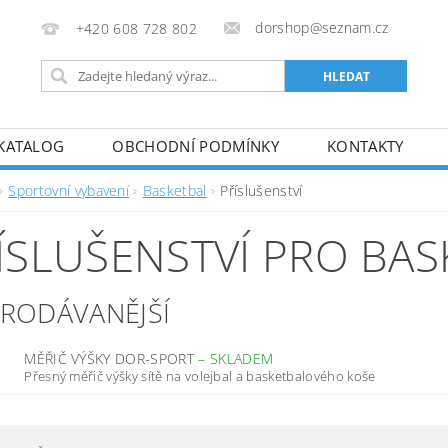
dorshop@seznam.cz
+420 608 728 802
KATALOG
OBCHODNÍ PODMÍNKY
KONTAKTY
Sportovní vybavení
Basketbal
Příslušenství
ÍSLUŠENSTVÍ PRO BAS
PRODÁVANĚJŠÍ
MĚŘIČ VÝŠKY DOR-SPORT
–
SKLADEM
Přesný měřič výšky sítě na volejbal a basketbalového koše