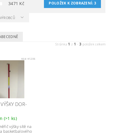
3471
Kč
POLOŽEK K ZOBRAZENÍ:
3
A VÝROBCŮ
ABECEDNĚ
1
1
3
Stránka
z
-
položek celkem
Kód:
K1206
 VÝŠKY DOR-
em
(>1 ks)
ěřič výšky sítě na
l a basketbalového