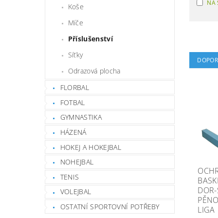
NA 
Koše
Míče
Příslušenství
Síťky
DOPOR
Odrazová plocha
FLORBAL
FOTBAL
GYMNASTIKA
HÁZENÁ
HOKEJ A HOKEJBAL
NOHEJBAL
OCH
TENIS
BASK
DOR-
VOLEJBAL
PĚNO
OSTATNÍ SPORTOVNÍ POTŘEBY
LIGA