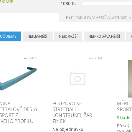
SKLADĚ
1080
Kč
FILTR PODLE PARAMETRŮ, VLASTNOSTÍ 
UČUJEME
NEJLEVNĚJŠÍ
NEJDRAŽŠÍ
NEJPRODÁVANĚJŠÍ
Kód:
K3001
Kód:
K1201
RANA
POUZDRO KE
MĚŘIČ
ETBALOVÉ DESKY
STREEBALL
SPORT
SPORT Z
KONSTRUKCI, ŽÁR.
Sklad
VÉHO PROFILU
ZINEK
Přesný m
Na objednávku
volejba