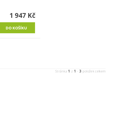
1 947 Kč
1
1
3
Stránka
z
-
položek celkem