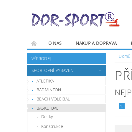
O NÁS
NÁKUP A DOPRAVA
Domů
VÝPRODEJ
PŘ
SPORTOVNÍ VYBAVENÍ
ATLETIKA
NEJ
BADMINTON
BEACH VOLEJBAL
1.
BASKETBAL
Desky
Konstrukce