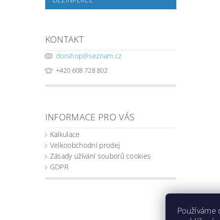
KONTAKT
dorshop
@
seznam.cz
+420 608 728 802
INFORMACE PRO VÁS
Kalkulace
Velkoobchodní prodej
Zásady užívání souborů cookies
GDPR
Používáme 