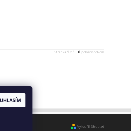
1
1
6
Stránka
z
-
položek celkem
UHLASÍM
Vytvořil Shoptet