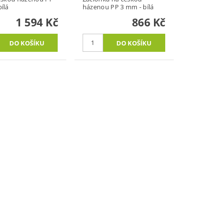
ílá
házenou PP 3 mm - bílá
1 594 Kč
866 Kč