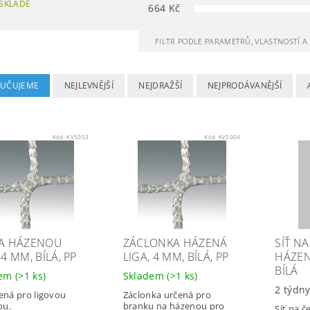
SKLADĚ
664
Kč
FILTR PODLE PARAMETRŮ, VLASTNOSTÍ 
UČUJEME
NEJLEVNĚJŠÍ
NEJDRAŽŠÍ
NEJPRODÁVANĚJŠÍ
Kód:
KV5003
Kód:
KV5004
NA HÁZENOU
ZÁCLONKA HÁZENÁ
SÍŤ N
 4 MM, BÍLÁ, PP
LIGA, 4 MM, BÍLÁ, PP
HÁZEN
BÍLÁ
dem
(>1 ks)
Skladem
(>1 ks)
2 týdn
čená pro ligovou
Záclonka určená pro
ou.
branku na házenou pro
Síť na č