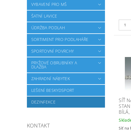
VYBAVENÍ PRO MŠ
ŠATNÍ LAVICE
ÚDRŽBA PODLAH
SORTIMENT PRO PODLAHÁŘE
SPORTOVNÍ POVRCHY
PRYŽOVÉ OBRUBNÍKY A
DLAŽBA
ZAHRADNÍ NÁBYTEK
LEŠENÍ BESKYDSPORT
SÍŤ 
DEZINFEKCE
STAN
BÍLÁ,
Skla
KONTAKT
Síť na