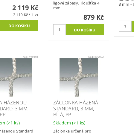
ligové zápasy. Tloušťka 4
3 mm - b
2 119 Kč
mm.
2 119 Kč / 1 ks
879 Kč
Kód:
KV5001
Kód:
KV5002
NA HÁZENOU
ZÁCLONKA HÁZENÁ
DARD, 3 MM,
STANDARD, 3 MM,
 PP
BÍLÁ, PP
dem
(>1 ks)
Skladem
(>1 ks)
 házenou Standard
Záclonka určená pro