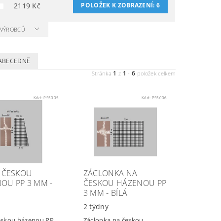
2119
Kč
POLOŽEK K ZOBRAZENÍ:
6
A VÝROBCŮ
ABECEDNĚ
1
1
6
Stránka
z
-
položek celkem
Kód:
PS5005
Kód:
PS5006
A ČESKOU
ZÁCLONKA NA
OU PP 3 MM -
ČESKOU HÁZENOU PP
3 MM - BÍLÁ
y
2 týdny
eskou házenou PP
Záclonka na českou