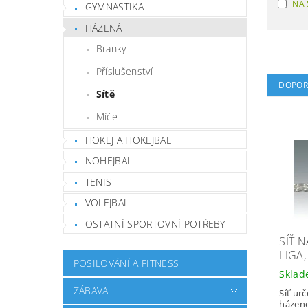
NA 
GYMNASTIKA
HÁZENÁ
Branky
Příslušenství
DOPOR
Sítě
Míče
HOKEJ A HOKEJBAL
NOHEJBAL
TENIS
VOLEJBAL
OSTATNÍ SPORTOVNÍ POTŘEBY
SÍŤ 
LIGA,
POSILOVÁNÍ A FITNESS
Skla
ZÁBAVA
Síť ur
házen