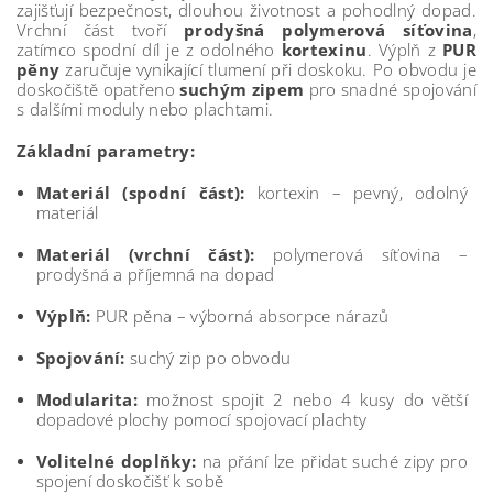
zajišťují bezpečnost, dlouhou životnost a pohodlný dopad.
Vrchní část tvoří
prodyšná polymerová síťovina
,
zatímco spodní díl je z odolného
kortexinu
. Výplň z
PUR
pěny
zaručuje vynikající tlumení při doskoku. Po obvodu je
doskočiště opatřeno
suchým zipem
pro snadné spojování
s dalšími moduly nebo plachtami.
Základní parametry:
Materiál (spodní část):
kortexin – pevný, odolný
materiál
Materiál (vrchní část):
polymerová síťovina –
prodyšná a příjemná na dopad
Výplň:
PUR pěna – výborná absorpce nárazů
Spojování:
suchý zip po obvodu
Modularita:
možnost spojit 2 nebo 4 kusy do větší
dopadové plochy pomocí spojovací plachty
Volitelné doplňky:
na přání lze přidat suché zipy pro
spojení doskočišť k sobě