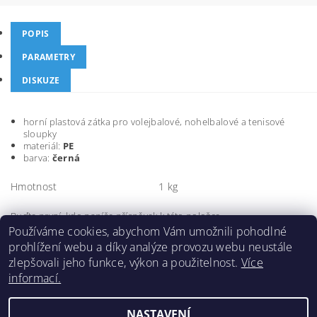
POPIS
PARAMETRY
DISKUZE
horní plastová zátka pro volejbalové, nohelbalové a tenisové
sloupky
materiál:
PE
barva:
černá
Hmotnost
1 kg
Buďte první, kdo napíše příspěvek k této položce.
Používáme cookies, abychom Vám umožnili pohodlné
Přidat komentář
prohlížení webu a díky analýze provozu webu neustále
zlepšovali jeho funkce, výkon a použitelnost.
Více
informací.
NASTAVENÍ