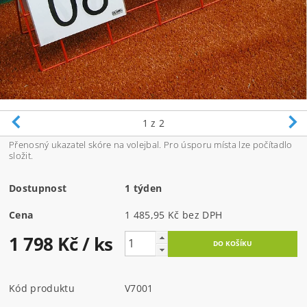
1
z 2
Přenosný ukazatel skóre na volejbal. Pro úsporu místa lze počítadlo
složit.
Dostupnost
1 týden
Cena
1 485,95 Kč bez DPH
1 798 Kč
/ ks
Kód produktu
V7001