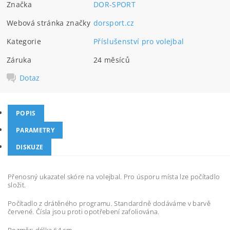
Značka
DOR-SPORT
Webová stránka značky
dorsport.cz
Kategorie
Příslušenství pro volejbal
Záruka
24 měsíců
Dotaz
POPIS
PARAMETRY
DISKUZE
Přenosný ukazatel skóre na volejbal. Pro úsporu místa lze počítadlo
složit.
Počítadlo z drátěného programu. Standardně dodáváme v barvě
červené. Čísla jsou proti opotřebení zafoliována.